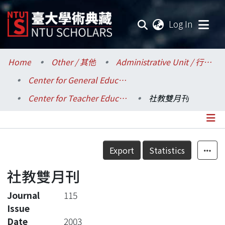
(current
Log In
Communities & Collections
Home
Other / 其他
Administrative Unit / 行政單位
Center for General Education / 共同教育中心
Research Outputs
Center for Teacher Education / 師資培育中心
社教雙月刊
Fundings & Projects
Researchers
Details
Export
Statistics
Organizations
社教雙月刊
Statistics
Journal
115
Issue
Date
2003