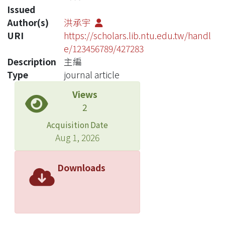
Issued
Author(s)
洪承宇
URI
https://scholars.lib.ntu.edu.tw/handl
e/123456789/427283
Description
主編
Type
journal article
Views
2
Acquisition Date
Aug 1, 2026
Downloads