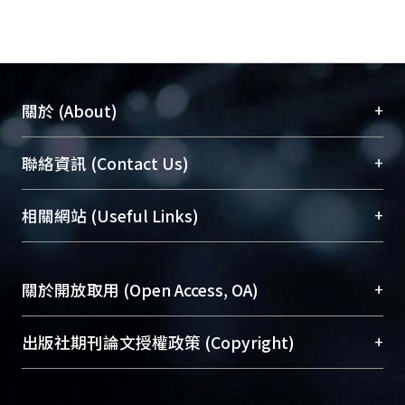
+
關於 (About)
臺大位居世界頂尖大學之列，為永久珍藏及向國際
+
聯絡資訊 (Contact Us)
展現本校豐碩的研究成果及學術能量，圖書館整合
機構典藏（NTUR）與學術庫（AH）不同功能平
總館學科館員
(Main Library)
+
相關網站 (Useful Links)
台，成為臺大學術典藏NTU scholars。期能整合研
醫學圖書館學科館員
(Medical Library)
究能量、促進交流合作、保存學術產出、推廣研究
社會科學院辜振甫紀念圖書館學科館員
(Social
成果。
Sciences Library)
+
關於開放取用 (Open Access, OA)
To permanently archive and promote researcher
profiles and scholarly works, Library integrates the
開放取用是從使用者角度提升資訊取用性的社會運
+
出版社期刊論文授權政策 (Copyright)
services of “NTU Repository” with “Academic
動，應用在學術研究上是透過將研究著作公開供使
Hub” to form NTU Scholars.
用者自由取閱，以促進學術傳播及因應期刊訂購費
請確認所上傳的全文是原創的內容，若該文件包