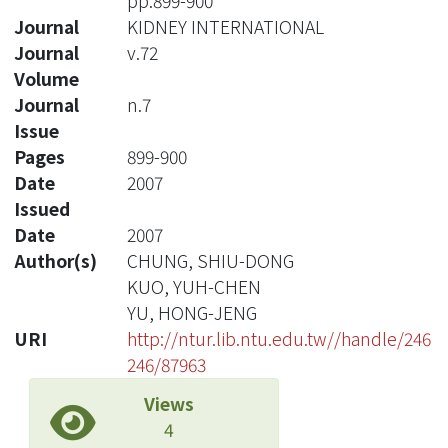
pp.899-900
Journal
KIDNEY INTERNATIONAL
Journal
v.72
Volume
Journal
n.7
Issue
Pages
899-900
Date
2007
Issued
Date
2007
Author(s)
CHUNG, SHIU-DONG
KUO, YUH-CHEN
YU, HONG-JENG
URI
http://ntur.lib.ntu.edu.tw//handle/246
246/87963
Views
4