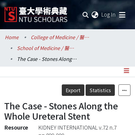
(current
Log In
Communities & Collections
Home
College of Medicine / 醫學院
School of Medicine / 醫學系
Research Outputs
The Case - Stones Along the Whole Ureteral Stent
Fundings & Projects
Researchers
Details
Export
Statistics
Organizations
The Case - Stones Along the
Statistics
Whole Ureteral Stent
Resource
KIDNEY INTERNATIONAL v.72 n.7