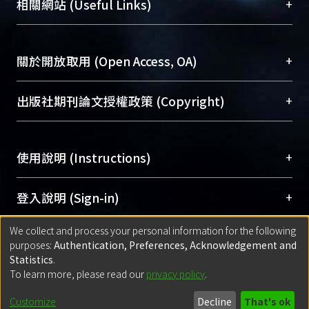
總館學科館員
(Main Library)
+
相關網站 (Useful Links)
台，成為臺大學術典藏NTU scholars。期能整合研
醫學圖書館學科館員
(Medical Library)
究能量、促進交流合作、保存學術產出、推廣研究
社會科學院辜振甫紀念圖書館學科館員
(Social
成果。
Sciences Library)
+
關於開放取用 (Open Access, OA)
To permanently archive and promote researcher
profiles and scholarly works, Library integrates the
開放取用是從使用者角度提升資訊取用性的社會運
+
出版社期刊論文授權政策 (Copyright)
services of “NTU Repository” with “Academic
動，應用在學術研究上是透過將研究著作公開供使
Hub” to form NTU Scholars.
用者自由取閱，以促進學術傳播及因應期刊訂購費
請確認所上傳的全文是原創的內容，若該文件包
用逐年攀升。同時可加速研究發展、提升研究影響
+
使用說明 (Instructions)
含部分內容的版權非匯入者所有，或由第三方贊
力，NTU Scholars即為本校的開放取用典藏（OA
助與合作完成，請確認該版權所有者及第三方同
Archive）平台。
（點選深入了解OA）
意提供此授權。
網站簡介
(Quickstart Guide)
+
登入說明 (Sign-in)
Please represent that the submission is your
使用手冊
(Instruction Manual)
original work, and that you have the right to
We collect and process your personal information for the following
線上預約服務
(Booking Service)
方案一：
臺灣大學計算機中心帳號登入
+
匯入著作 (Submission)
purposes:
Authentication, Preferences, Acknowledgement and
grant the rights to upload.
(With C&INC Email Account)
Statistics
.
方案二：
ORCID帳號登入
(With ORCID)
To learn more, please read our
privacy policy
.
若欲上傳已出版的全文電子檔，可使用
Open
方案一：
定期更新ORCID者，以ID匯入
(Search
policy finder
網站查詢，以確認出版單位之版權
for identifier (ORCID))
Built with
DSpace-CRIS software
- Extension maintained and optimized
Customize
Decline
That's ok