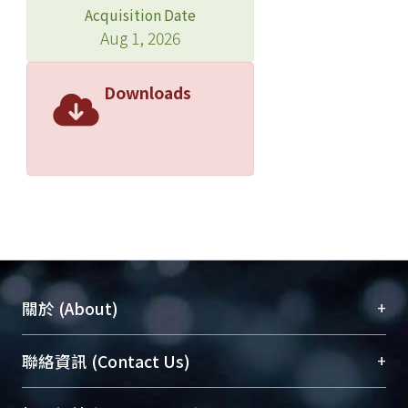
Acquisition Date
Aug 1, 2026
Downloads
+
關於 (About)
臺大位居世界頂尖大學之列，為永久珍藏及向國際
+
聯絡資訊 (Contact Us)
展現本校豐碩的研究成果及學術能量，圖書館整合
機構典藏（NTUR）與學術庫（AH）不同功能平