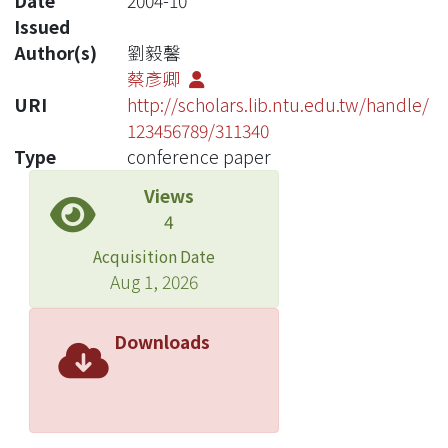
Date
2004-10
Issued
Author(s)
劉毅馨
蔡彥卿
URI
http://scholars.lib.ntu.edu.tw/handle/
123456789/311340
Type
conference paper
Views
4
Acquisition Date
Aug 1, 2026
Downloads