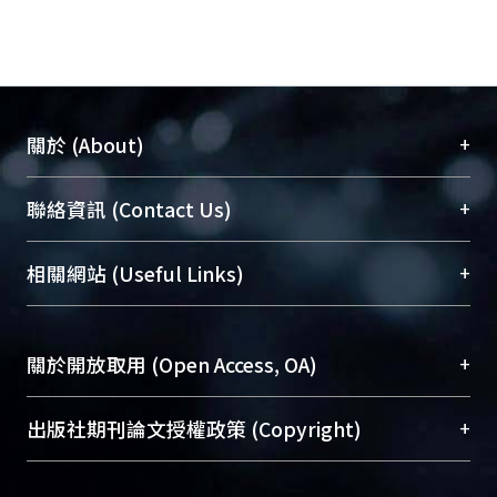
+
關於 (About)
臺大位居世界頂尖大學之列，為永久珍藏及向國際
+
聯絡資訊 (Contact Us)
展現本校豐碩的研究成果及學術能量，圖書館整合
機構典藏（NTUR）與學術庫（AH）不同功能平
總館學科館員
(Main Library)
+
相關網站 (Useful Links)
台，成為臺大學術典藏NTU scholars。期能整合研
醫學圖書館學科館員
(Medical Library)
究能量、促進交流合作、保存學術產出、推廣研究
社會科學院辜振甫紀念圖書館學科館員
(Social
成果。
Sciences Library)
+
關於開放取用 (Open Access, OA)
To permanently archive and promote researcher
profiles and scholarly works, Library integrates the
開放取用是從使用者角度提升資訊取用性的社會運
+
出版社期刊論文授權政策 (Copyright)
services of “NTU Repository” with “Academic
動，應用在學術研究上是透過將研究著作公開供使
Hub” to form NTU Scholars.
用者自由取閱，以促進學術傳播及因應期刊訂購費
請確認所上傳的全文是原創的內容，若該文件包