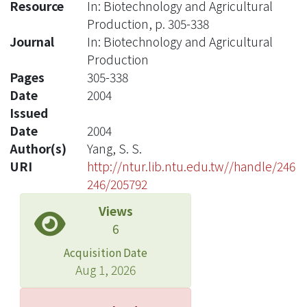
Resource
In: Biotechnology and Agricultural
Production, p. 305-338
Journal
In: Biotechnology and Agricultural
Production
Pages
305-338
Date
2004
Issued
Date
2004
Author(s)
Yang, S. S.
URI
http://ntur.lib.ntu.edu.tw//handle/246
246/205792
Views
6
Acquisition Date
Aug 1, 2026