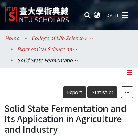
(current
Log In
Communities & Collections
Home
College of Life Science / 生命科學院
Biochemical Science and Technology / 生化科技學系
Research Outputs
Solid State Fermentation and Its Application in Agriculture and Industry
Fundings & Projects
Researchers
Details
Export
Statistics
Organizations
Solid State Fermentation and
Statistics
Its Application in Agriculture
and Industry