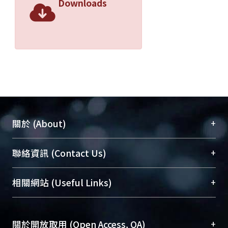
Downloads
+
關於 (About)
臺大位居世界頂尖大學之列，為永久珍藏及向國際
+
聯絡資訊 (Contact Us)
展現本校豐碩的研究成果及學術能量，圖書館整合
機構典藏（NTUR）與學術庫（AH）不同功能平
總館學科館員
(Main Library)
+
相關網站 (Useful Links)
台，成為臺大學術典藏NTU scholars。期能整合研
醫學圖書館學科館員
(Medical Library)
究能量、促進交流合作、保存學術產出、推廣研究
社會科學院辜振甫紀念圖書館學科館員
(Social
成果。
Sciences Library)
+
關於開放取用 (Open Access, OA)