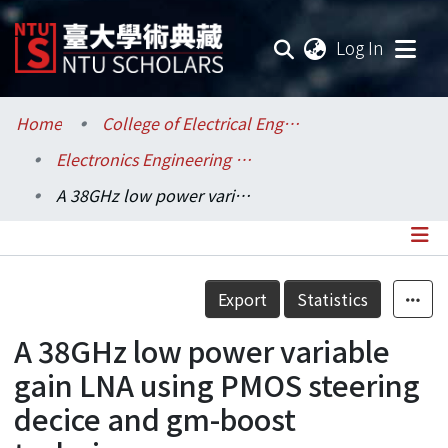
(current
Log In
Communities & Collections
Home
College of Electrical Engineering and Computer Science / 電機資訊學院
Electronics Engineering / 電子工程學研究所
Research Outputs
A 38GHz low power variable gain LNA using PMOS steering decice and gm-boost technique
Fundings & Projects
Researchers
Details
Export
Statistics
Organizations
A 38GHz low power variable
Statistics
gain LNA using PMOS steering
decice and gm-boost