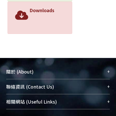
Downloads
+
關於 (About)
臺大位居世界頂尖大學之列，為永久珍藏及向國際
+
聯絡資訊 (Contact Us)
展現本校豐碩的研究成果及學術能量，圖書館整合
機構典藏（NTUR）與學術庫（AH）不同功能平
總館學科館員
(Main Library)
+
相關網站 (Useful Links)
台，成為臺大學術典藏NTU scholars。期能整合研
醫學圖書館學科館員
(Medical Library)
究能量、促進交流合作、保存學術產出、推廣研究
社會科學院辜振甫紀念圖書館學科館員
(Social