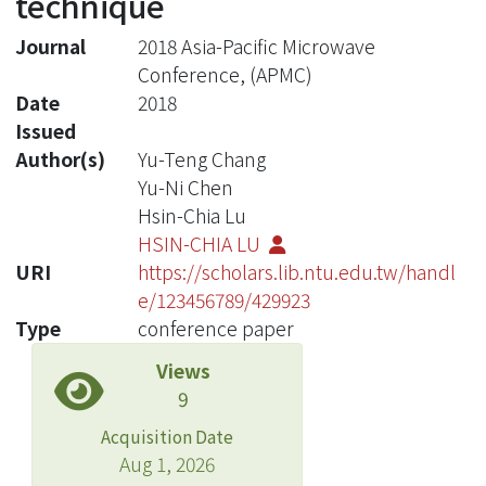
technique
Journal
2018 Asia-Pacific Microwave
Conference, (APMC)
Date
2018
Issued
Author(s)
Yu-Teng Chang
Yu-Ni Chen
Hsin-Chia Lu
HSIN-CHIA LU
URI
https://scholars.lib.ntu.edu.tw/handl
e/123456789/429923
Type
conference paper
Views
9
Acquisition Date
Aug 1, 2026