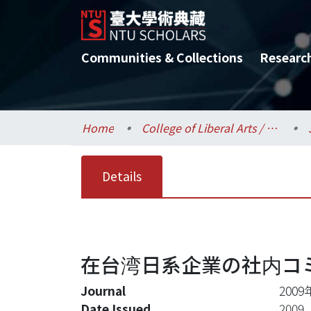
Communities & Collections
Researc
Home
College of Liberal Arts / 文學院
Details
在台湾日系企業の社内コ
Journal
20
Date Issued
2009