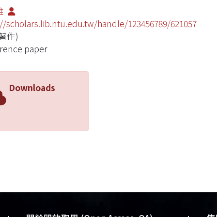
維
://scholars.lib.ntu.edu.tw/handle/123456789/621057
著作)
rence paper
Downloads