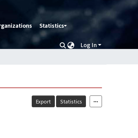
rganizations
Statistics
Log In
Export
Statistics
ジ