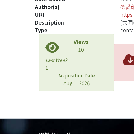
Author(s)
孫愛
URI
https
Description
(共同
Type
confe
Views
10
Last Week
1
Acquisition Date
Aug 1, 2026