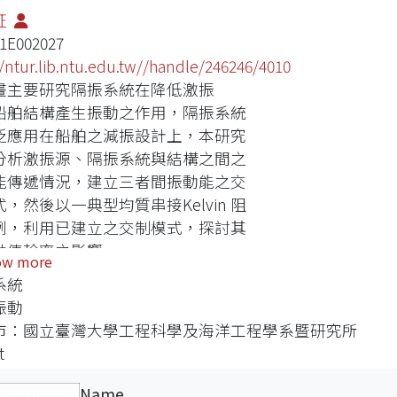
証
1E002027
//ntur.lib.ntu.edu.tw//handle/246246/4010
畫主要研究隔振系統在降低激振
船舶結構產生振動之作用，隔振系統
泛應用在船舶之減振設計上，本研究
分析激振源、隔振系統與結構之間之
能傳遞情況，建立三者間振動能之交
，然後以一典型均質串接Kelvin 阻
例，利用已建立之交制模式，探討其
動傳輸率之影響。
ow more
系統
振動
市：國立臺灣大學工程科學及海洋工程學系暨研究所
t
Name