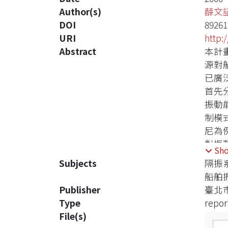
Author(s)
薛文
DOI
89261
URI
http:
Abstract
本計
源對
已廣
首先
振動
制模式
尼為
對振
Sh
Subjects
隔振
船舶
Publisher
臺北
Type
repor
File(s)