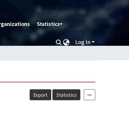
rganizations
Statistics
Log In
Export
Statistics