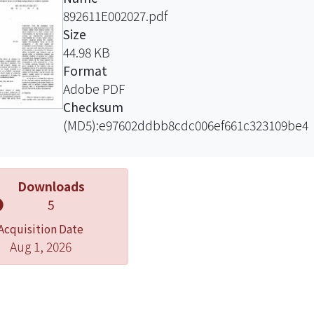
892611E002027.pdf
Size
44.98 KB
Format
Adobe PDF
Checksum
(MD5):e97602ddbb8cdc006ef661c323109be4
Downloads
5
Acquisition Date
Aug 1, 2026