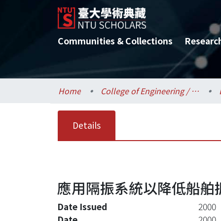
Communities & Collections
Researc
Home
College of Engineering / 工學院
Details
應用隔振系統以降低船舶
Date Issued
2000
Date
2000