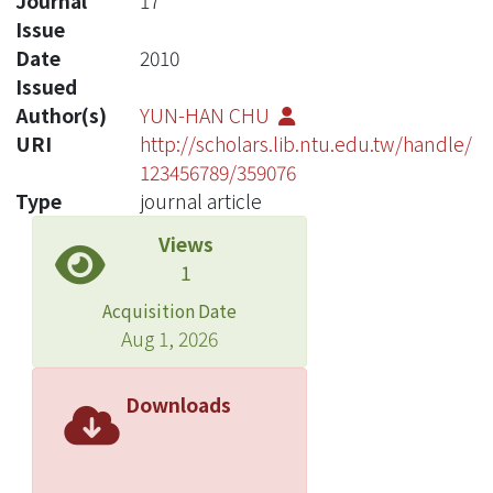
Journal
17
Issue
Date
2010
Issued
Author(s)
YUN-HAN CHU
URI
http://scholars.lib.ntu.edu.tw/handle/
123456789/359076
Type
journal article
Views
1
Acquisition Date
Aug 1, 2026
Downloads