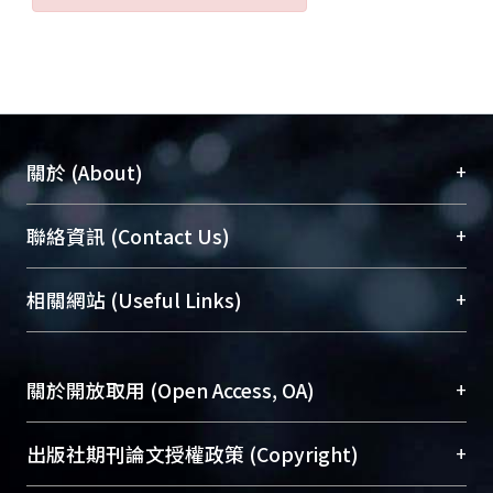
+
關於 (About)
臺大位居世界頂尖大學之列，為永久珍藏及向國際
+
聯絡資訊 (Contact Us)
展現本校豐碩的研究成果及學術能量，圖書館整合
機構典藏（NTUR）與學術庫（AH）不同功能平
總館學科館員
(Main Library)
+
相關網站 (Useful Links)
台，成為臺大學術典藏NTU scholars。期能整合研
醫學圖書館學科館員
(Medical Library)
究能量、促進交流合作、保存學術產出、推廣研究
社會科學院辜振甫紀念圖書館學科館員
(Social
成果。
Sciences Library)
+
關於開放取用 (Open Access, OA)
To permanently archive and promote researcher
profiles and scholarly works, Library integrates the
開放取用是從使用者角度提升資訊取用性的社會運
+
出版社期刊論文授權政策 (Copyright)
services of “NTU Repository” with “Academic
動，應用在學術研究上是透過將研究著作公開供使