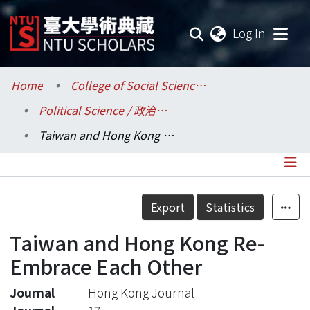
(current
Log In
Communities & Collections
Home
College of Social Sciences / 社會科學院
Political Science / 政治學系
Research Outputs
Taiwan and Hong Kong Re-Embrace Each Other
Fundings & Projects
Researchers
Details
Export
Statistics
Organizations
Taiwan and Hong Kong Re-
Statistics
Embrace Each Other
Journal
Hong Kong Journal