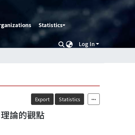
rganizations
Statistics
Log In
Export
Statistics
同理論的觀點