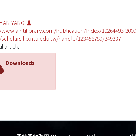
SHAN YANG
//www.airitilibrary.com/Publication/Index/10264493-20
//scholars.lib.ntu.edu.tw/handle/123456789/349337
l article
Downloads