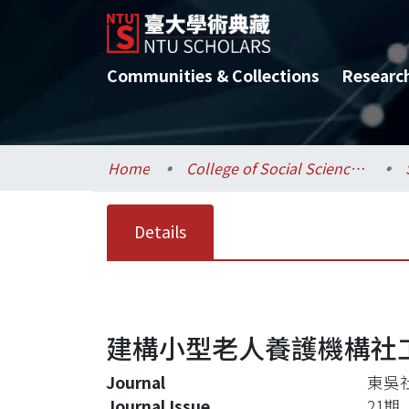
Communities & Collections
Researc
Home
College of Social Sciences / 社會科學院
Details
建構小型老人養護機構社
Journal
東吳
Journal Issue
21期