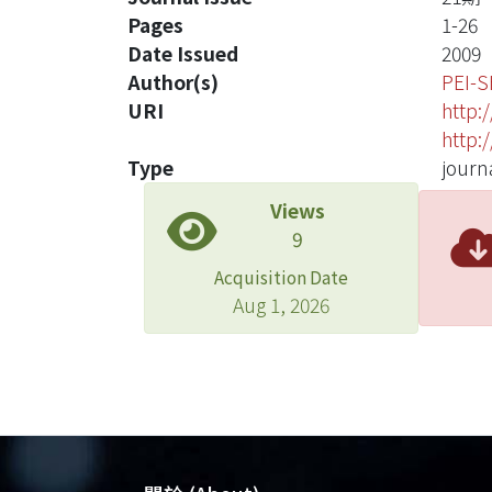
Pages
1-26
Date Issued
2009
Author(s)
PEI-
URI
http:
http:
Type
journa
Views
9
Acquisition Date
Aug 1, 2026