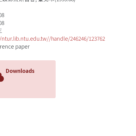
08
08
三
//ntur.lib.ntu.edu.tw//handle/246246/123762
rence paper
Downloads