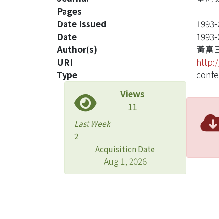
Pages
-
Date Issued
1993-
Date
1993-
Author(s)
黃富
URI
http:
Type
confe
Views
11
Last Week
2
Acquisition Date
Aug 1, 2026