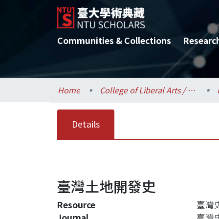
Communities & Collections
Researc
Home
College of Liberal Arts / 文學院
Details
臺灣土地開發史
Resource
臺灣史
Journal
臺灣史