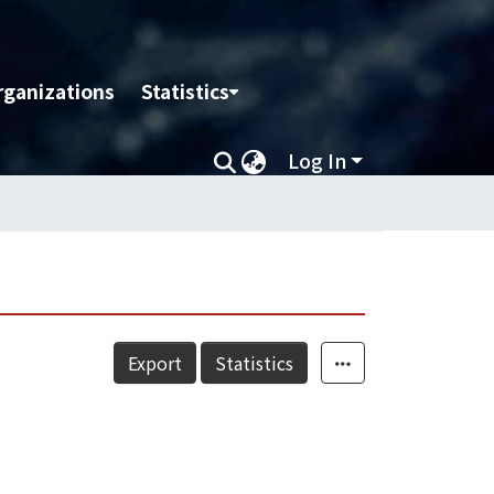
rganizations
Statistics
Log In
Export
Statistics