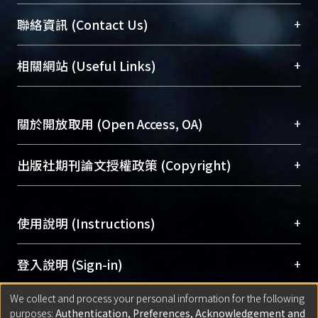
臺大位居世界頂尖大學之列，為永久珍藏及向國際
+
聯絡資訊 (Contact Us)
展現本校豐碩的研究成果及學術能量，圖書館整合
機構典藏（NTUR）與學術庫（AH）不同功能平
總館學科館員
(Main Library)
+
相關網站 (Useful Links)
台，成為臺大學術典藏NTU scholars。期能整合研
醫學圖書館學科館員
(Medical Library)
究能量、促進交流合作、保存學術產出、推廣研究
社會科學院辜振甫紀念圖書館學科館員
(Social
成果。
Sciences Library)
+
關於開放取用 (Open Access, OA)
To permanently archive and promote researcher
profiles and scholarly works, Library integrates the
開放取用是從使用者角度提升資訊取用性的社會運
+
出版社期刊論文授權政策 (Copyright)
services of “NTU Repository” with “Academic
動，應用在學術研究上是透過將研究著作公開供使
Hub” to form NTU Scholars.
用者自由取閱，以促進學術傳播及因應期刊訂購費
請確認所上傳的全文是原創的內容，若該文件包
用逐年攀升。同時可加速研究發展、提升研究影響
+
使用說明 (Instructions)
含部分內容的版權非匯入者所有，或由第三方贊
力，NTU Scholars即為本校的開放取用典藏（OA
助與合作完成，請確認該版權所有者及第三方同
Archive）平台。
（點選深入了解OA）
意提供此授權。
網站簡介
(Quickstart Guide)
+
登入說明 (Sign-in)
Please represent that the submission is your
使用手冊
(Instruction Manual)
original work, and that you have the right to
We collect and process your personal information for the following
線上預約服務
(Booking Service)
方案一：
臺灣大學計算機中心帳號登入
+
匯入著作 (Submission)
purposes:
Authentication, Preferences, Acknowledgement and
grant the rights to upload.