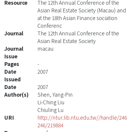
Resource
The 12th Annual Conference of the
Asian Real Estate Society (Macau) and
at the 18th Asian Finance sociation
Conferenc
Journal
The 12th Annual Conference of the
Asian Real Estate Society
Journal
macau
Issue
Pages
-
Date
2007
Issued
Date
2007
Author(s)
Shen, Yang-Pin
Li-Ching Liu
Chiuling Lu
URI
http://ntur.lib.ntu.edu.tw//handle/246
246/219884