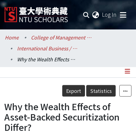
(current
Log In
Communities & Collections
Home
College of Management / 管理學院
International Business / 國際企業學系
Research Outputs
Why the Wealth Effects of Asset-Backed Securitization Differ?
Fundings & Projects
Researchers
Details
Export
Statistics
Organizations
Why the Wealth Effects of
Statistics
Asset-Backed Securitization
Differ?