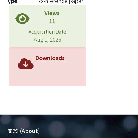
Type
conference paper
Views
11
Acquisition Date
Aug 1, 2026
Downloads
+
關於 (About)