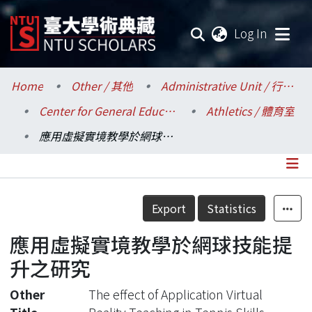
(current
Log In
Communities & Collections
Home
Other / 其他
Administrative Unit / 行政單位
Center for General Education / 共同教育中心
Athletics / 體育室
Research Outputs
應用虛擬實境教學於網球技能提升之研究
Fundings & Projects
Researchers
Details
Export
Statistics
Organizations
應用虛擬實境教學於網球技能提
Statistics
升之研究
Other
The effect of Application Virtual