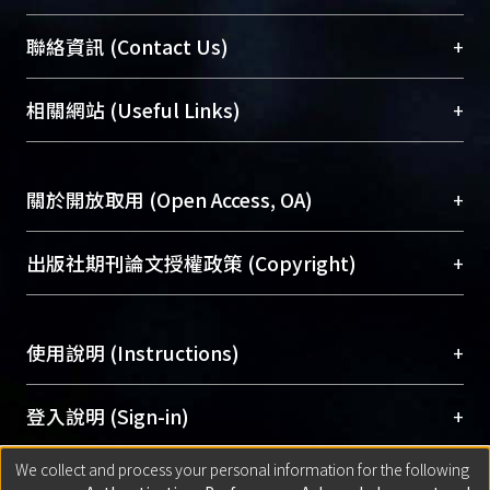
臺大位居世界頂尖大學之列，為永久珍藏及向國際
+
聯絡資訊 (Contact Us)
展現本校豐碩的研究成果及學術能量，圖書館整合
機構典藏（NTUR）與學術庫（AH）不同功能平
總館學科館員
(Main Library)
+
相關網站 (Useful Links)
台，成為臺大學術典藏NTU scholars。期能整合研
醫學圖書館學科館員
(Medical Library)
究能量、促進交流合作、保存學術產出、推廣研究
社會科學院辜振甫紀念圖書館學科館員
(Social
成果。
Sciences Library)
+
關於開放取用 (Open Access, OA)
To permanently archive and promote researcher
profiles and scholarly works, Library integrates the
開放取用是從使用者角度提升資訊取用性的社會運
+
出版社期刊論文授權政策 (Copyright)
services of “NTU Repository” with “Academic
動，應用在學術研究上是透過將研究著作公開供使
Hub” to form NTU Scholars.
用者自由取閱，以促進學術傳播及因應期刊訂購費
請確認所上傳的全文是原創的內容，若該文件包
用逐年攀升。同時可加速研究發展、提升研究影響
+
使用說明 (Instructions)
含部分內容的版權非匯入者所有，或由第三方贊
力，NTU Scholars即為本校的開放取用典藏（OA
助與合作完成，請確認該版權所有者及第三方同
Archive）平台。
（點選深入了解OA）
意提供此授權。
網站簡介
(Quickstart Guide)
+
登入說明 (Sign-in)
Please represent that the submission is your
使用手冊
(Instruction Manual)
original work, and that you have the right to
We collect and process your personal information for the following
線上預約服務
(Booking Service)
方案一：
臺灣大學計算機中心帳號登入
+
匯入著作 (Submission)