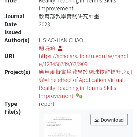
Title
Reality Teaching in Tennis Skills
Improvement
Journal
教育部教學實踐研究計畫
Date
2023
Issued
Author(s)
HSIAO-HAN CHAO
趙曉涵
URI
https://scholars.lib.ntu.edu.tw/handl
e/123456789/635909
Project(s)
應用虛擬實境教學於網球技能提升之研
究=The effect of Application Virtual
Reality Teaching in Tennis Skills
Improvement
Type
report
File(s)
Download