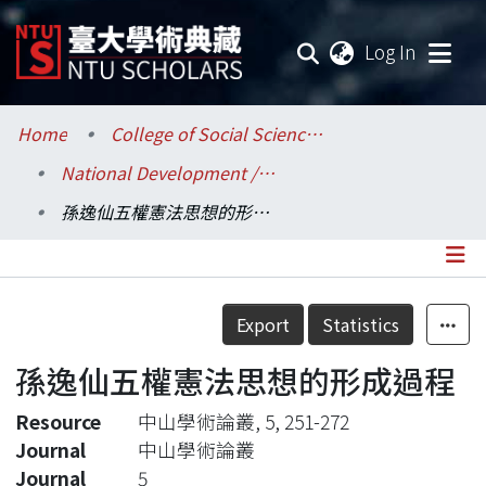
(current
Log In
Communities & Collections
Home
College of Social Sciences / 社會科學院
National Development / 國家發展研究所
Research Outputs
孫逸仙五權憲法思想的形成過程
Fundings & Projects
Researchers
Details
Export
Statistics
Organizations
孫逸仙五權憲法思想的形成過程
Statistics
Resource
中山學術論叢, 5, 251-272
Journal
中山學術論叢
Journal
5