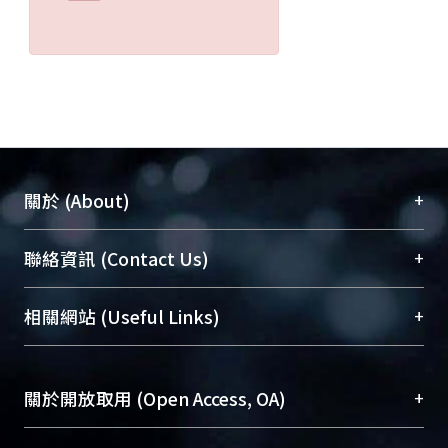
+
關於 (About)
臺大位居世界頂尖大學之列，為永久珍藏及向國際
+
聯絡資訊 (Contact Us)
展現本校豐碩的研究成果及學術能量，圖書館整合
機構典藏（NTUR）與學術庫（AH）不同功能平
總館學科館員
(Main Library)
+
相關網站 (Useful Links)
台，成為臺大學術典藏NTU scholars。期能整合研
醫學圖書館學科館員
(Medical Library)
究能量、促進交流合作、保存學術產出、推廣研究
社會科學院辜振甫紀念圖書館學科館員
(Social
成果。
Sciences Library)
+
關於開放取用 (Open Access, OA)
To permanently archive and promote researcher