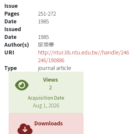
Issue
Pages
251-272
Date
1985
Issued
Date
1985
Author(s)
邱榮舉
URI
http://ntur.lib.ntu.edu.tw//handle/246
246/190886
Type
journal article
Views
2
Acquisition Date
Aug 1, 2026
Downloads