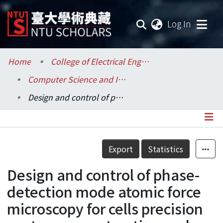
(current
Log In
Communities & Collections
Home
College of Electrical Engineering and Computer Science / 電機資訊學院
Computer Science and Information Engineering / 資訊工程學系
Research Outputs
Design and control of phase-detection mode atomic force microscopy for cells precision contour reconstruction under different environments
Fundings & Projects
Researchers
Details
Export
Statistics
Organizations
Design and control of phase-
Statistics
detection mode atomic force
microscopy for cells precision