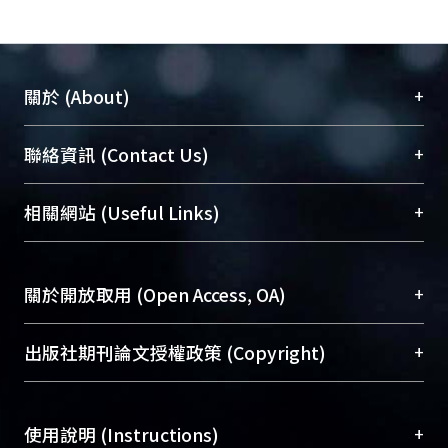
+
關於 (About)
臺大位居世界頂尖大學之列，為永久珍藏及向國際
+
聯絡資訊 (Contact Us)
展現本校豐碩的研究成果及學術能量，圖書館整合
機構典藏（NTUR）與學術庫（AH）不同功能平
總館學科館員
(Main Library)
+
相關網站 (Useful Links)
台，成為臺大學術典藏NTU scholars。期能整合研
醫學圖書館學科館員
(Medical Library)
究能量、促進交流合作、保存學術產出、推廣研究
社會科學院辜振甫紀念圖書館學科館員
(Social
成果。
Sciences Library)
+
關於開放取用 (Open Access, OA)
To permanently archive and promote researcher
profiles and scholarly works, Library integrates the
開放取用是從使用者角度提升資訊取用性的社會運
+
出版社期刊論文授權政策 (Copyright)
services of “NTU Repository” with “Academic
動，應用在學術研究上是透過將研究著作公開供使
Hub” to form NTU Scholars.
用者自由取閱，以促進學術傳播及因應期刊訂購費
請確認所上傳的全文是原創的內容，若該文件包
用逐年攀升。同時可加速研究發展、提升研究影響
+
使用說明 (Instructions)
含部分內容的版權非匯入者所有，或由第三方贊