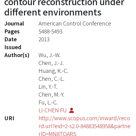
contour reconstruction under
different environments
Journal
American Control Conference
Pages
5488-5493
Date
2013
Issued
Author(s)
Wu, J.-W.
Chen, J.-J.
Huang, K.-C.
Chen, C.-L.
Lin, Y.-T.
Chen, M.-Y.
Fu, L.-C.
LI-CHEN FU
URI
http://www.scopus.com/inward/reco
rd.url?eid=2-s2.0-84883548958&partne
rID=MN8TOARS