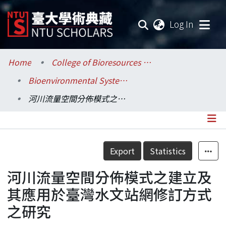
(current
Log In
Communities & Collections
Home
College of Bioresources and Agriculture / 生物資源暨農學院
Bioenvironmental Systems Engineering / 生物環境系統工程學系
Research Outputs
河川流量空間分佈模式之建立及其應用於臺灣水文站網修訂方式之研究
Fundings & Projects
Researchers
Details
Export
Statistics
Organizations
河川流量空間分佈模式之建立及
Statistics
其應用於臺灣水文站網修訂方式
之研究