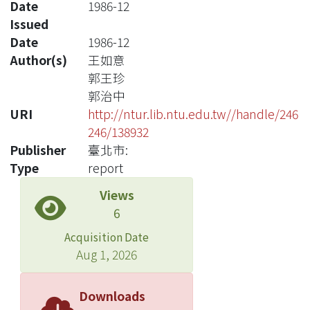
Date
1986-12
Issued
Date
1986-12
Author(s)
王如意
郭王珍
郭治中
URI
http://ntur.lib.ntu.edu.tw//handle/246
246/138932
Publisher
臺北市:
Type
report
Views
6
Acquisition Date
Aug 1, 2026
Downloads