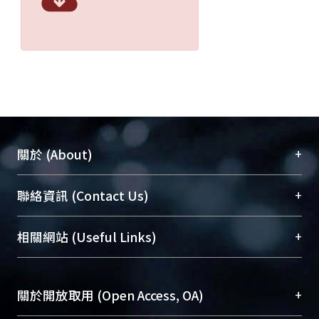
+
關於 (About)
臺大位居世界頂尖大學之列，為永久珍藏及向國際
+
聯絡資訊 (Contact Us)
展現本校豐碩的研究成果及學術能量，圖書館整合
機構典藏（NTUR）與學術庫（AH）不同功能平
總館學科館員
(Main Library)
+
相關網站 (Useful Links)
台，成為臺大學術典藏NTU scholars。期能整合研
醫學圖書館學科館員
(Medical Library)
究能量、促進交流合作、保存學術產出、推廣研究
社會科學院辜振甫紀念圖書館學科館員
(Social
成果。
Sciences Library)
+
關於開放取用 (Open Access, OA)
To permanently archive and promote researcher