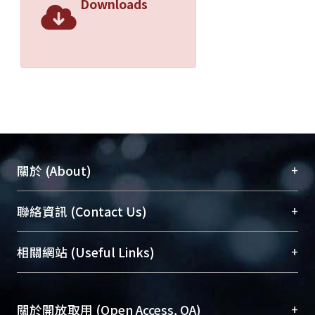
Downloads
+
關於 (About)
臺大位居世界頂尖大學之列，為永久珍藏及向國際
+
聯絡資訊 (Contact Us)
展現本校豐碩的研究成果及學術能量，圖書館整合
機構典藏（NTUR）與學術庫（AH）不同功能平
總館學科館員
(Main Library)
+
相關網站 (Useful Links)
台，成為臺大學術典藏NTU scholars。期能整合研
醫學圖書館學科館員
(Medical Library)
究能量、促進交流合作、保存學術產出、推廣研究
社會科學院辜振甫紀念圖書館學科館員
(Social
成果。
Sciences Library)
+
關於開放取用 (Open Access, OA)