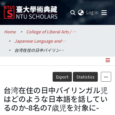
(current
Log In
Communities & Collections
Home
College of Liberal Arts / 文學院
Japanese Language and Literature / 日本語文學系
Research Outputs
台湾在住の日中バイリンガル児はどのような日本語を話しているのか-8名の7歳児を対象に-
Fundings & Projects
Researchers
Details
Export
Statistics
Organizations
台湾在住の日中バイリンガル児
Statistics
はどのような日本語を話してい
るのか-8名の7歳児を対象に-