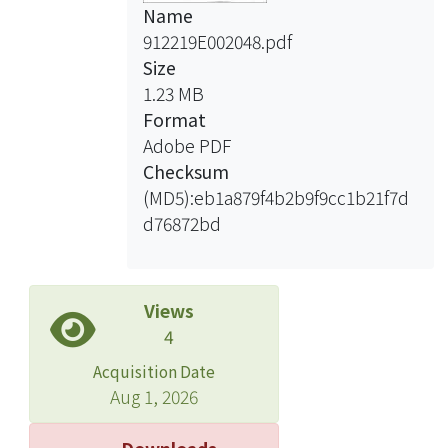
Name
912219E002048.pdf
Size
1.23 MB
Format
Adobe PDF
Checksum
(MD5):eb1a879f4b2b9f9cc1b21f7d
d76872bd
Views
4
Acquisition Date
Aug 1, 2026