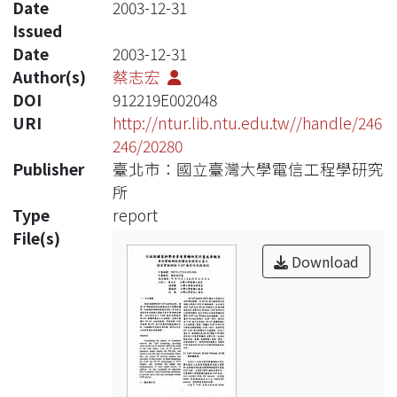
Date
2003-12-31
Issued
Date
2003-12-31
Author(s)
蔡志宏
DOI
912219E002048
URI
http://ntur.lib.ntu.edu.tw//handle/246
246/20280
Publisher
臺北市：國立臺灣大學電信工程學研究
所
Type
report
File(s)
Download