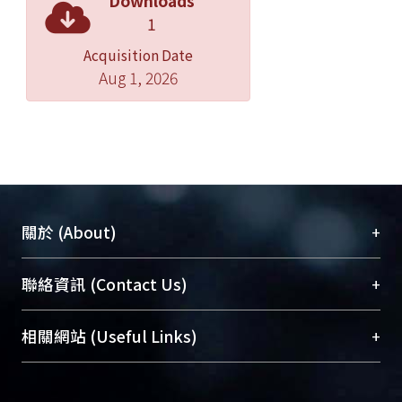
Downloads
1
Acquisition Date
Aug 1, 2026
+
關於 (About)
臺大位居世界頂尖大學之列，為永久珍藏及向國際
+
聯絡資訊 (Contact Us)
展現本校豐碩的研究成果及學術能量，圖書館整合
機構典藏（NTUR）與學術庫（AH）不同功能平
總館學科館員
(Main Library)
+
相關網站 (Useful Links)
台，成為臺大學術典藏NTU scholars。期能整合研
醫學圖書館學科館員
(Medical Library)
究能量、促進交流合作、保存學術產出、推廣研究
社會科學院辜振甫紀念圖書館學科館員
(Social
成果。