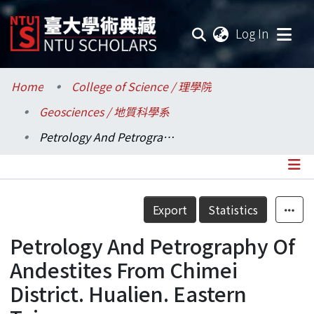
(current
Log In
Communities & Collections
Home
College of Science / 理學院
Geosciences / 地質科學系
Research Outputs
Petrology And Petrography Of Andestites From Chimei District. Hualien. Eastern Taiwan
Fundings & Projects
Researchers
Details
Export
Statistics
Organizations
Petrology And Petrography Of
Statistics
Andestites From Chimei
District. Hualien. Eastern