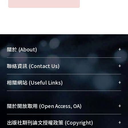
+
關於 (About)
臺大位居世界頂尖大學之列，為永久珍藏及向國際
+
聯絡資訊 (Contact Us)
展現本校豐碩的研究成果及學術能量，圖書館整合
機構典藏（NTUR）與學術庫（AH）不同功能平
總館學科館員
(Main Library)
+
相關網站 (Useful Links)
台，成為臺大學術典藏NTU scholars。期能整合研
醫學圖書館學科館員
(Medical Library)
究能量、促進交流合作、保存學術產出、推廣研究
社會科學院辜振甫紀念圖書館學科館員
(Social
成果。
Sciences Library)
+
關於開放取用 (Open Access, OA)
To permanently archive and promote researcher
profiles and scholarly works, Library integrates the
開放取用是從使用者角度提升資訊取用性的社會運
+
出版社期刊論文授權政策 (Copyright)