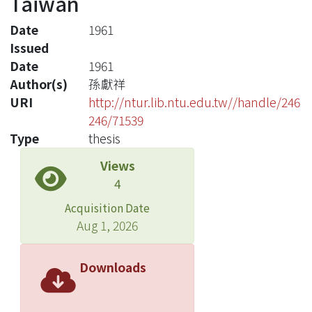
Taiwan
Date
1961
Issued
Date
1961
Author(s)
孫獻祥
URI
http://ntur.lib.ntu.edu.tw//handle/246
246/71539
Type
thesis
Views
4
Acquisition Date
Aug 1, 2026
Downloads