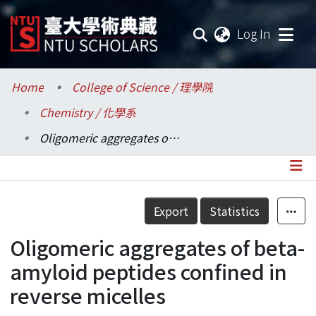
(current
Log In
Communities & Collections
Home
College of Science / 理學院
Chemistry / 化學系
Research Outputs
Oligomeric aggregates of beta-amyloid peptides confined in reverse micelles
Fundings & Projects
Researchers
Details
Export
Statistics
Organizations
Oligomeric aggregates of beta-
Statistics
amyloid peptides confined in
reverse micelles