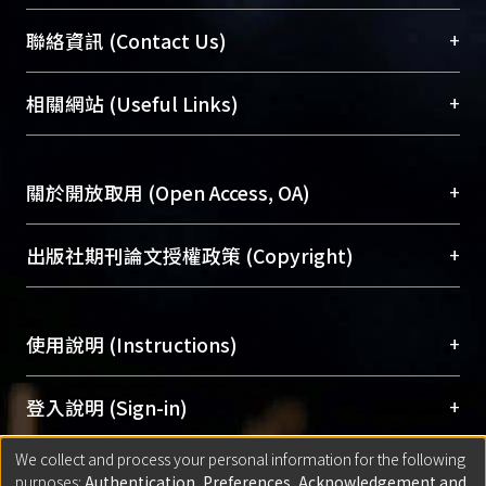
臺大位居世界頂尖大學之列，為永久珍藏及向國際
+
聯絡資訊 (Contact Us)
展現本校豐碩的研究成果及學術能量，圖書館整合
機構典藏（NTUR）與學術庫（AH）不同功能平
總館學科館員
(Main Library)
+
相關網站 (Useful Links)
台，成為臺大學術典藏NTU scholars。期能整合研
醫學圖書館學科館員
(Medical Library)
究能量、促進交流合作、保存學術產出、推廣研究
社會科學院辜振甫紀念圖書館學科館員
(Social
成果。
Sciences Library)
+
關於開放取用 (Open Access, OA)
To permanently archive and promote researcher
profiles and scholarly works, Library integrates the
開放取用是從使用者角度提升資訊取用性的社會運
+
出版社期刊論文授權政策 (Copyright)
services of “NTU Repository” with “Academic
動，應用在學術研究上是透過將研究著作公開供使
Hub” to form NTU Scholars.
用者自由取閱，以促進學術傳播及因應期刊訂購費
請確認所上傳的全文是原創的內容，若該文件包
用逐年攀升。同時可加速研究發展、提升研究影響
+
使用說明 (Instructions)
含部分內容的版權非匯入者所有，或由第三方贊
力，NTU Scholars即為本校的開放取用典藏（OA
助與合作完成，請確認該版權所有者及第三方同
Archive）平台。
（點選深入了解OA）
意提供此授權。
網站簡介
(Quickstart Guide)
+
登入說明 (Sign-in)
Please represent that the submission is your
使用手冊
(Instruction Manual)
original work, and that you have the right to
We collect and process your personal information for the following
線上預約服務
(Booking Service)
方案一：
臺灣大學計算機中心帳號登入
+
匯入著作 (Submission)
purposes:
Authentication, Preferences, Acknowledgement and