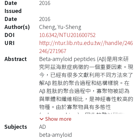
Date
2016
Issued
Date
2016
Author(s)
Cheng, Yu-Sheng
DOI
10.6342/NTU201600752
URI
http://ntur.lib.ntu.edu.tw//handle/246
246/271967
Abstract
Beta-amyloid peptides (Aβ)是用來研
究阿茲海默症病徵的一個重要因素。現
今，已經有很多文獻利用不同方法來了
解Aβ 胜肽的聚合過程和結構樣貌。在
Aβ 胜肽的聚合過程中，寡聚物被認為
與單體和纖維相比，是神經毒性較高的
物種。由於寡聚物具有多態性
(polymorphism)，因此較難以研究寡
Show more
聚物的結構樣貌。 在本實驗中，我們
Subjects
AD
利用逆相微胞去模擬 Aβ 在擁擠的生物
beta-amyloid