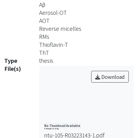
系統中寡聚化的 過程。利用Aerosol-
Aβ
OT (AOT, sodium bis(2-ethylexyl)
Aerosol-OT
sulfosuccinate)界面活性劑來製備逆相
AOT
微胞系統，並選擇粒徑大小為33
Reverse micelles
nm(W0 為70)的逆相微胞來包覆單體，
RMs
藉由逆相微胞碰撞性質，使其水相內的
Thioflavin-T
物質交換聚合而形成逆相微胞寡聚物
ThT
(RM-Aβ oligomer)。利用ThT 螢光光譜
Type
thesis
和OMAB 斑點印跡法觀測Aβ 的聚合情
File(s)
形。我們也在不同培養天數下打破逆相
Download
微胞，並利用ThT 螢光監測25°C 静置
培養下水相Aβ 的聚集情形，我們發現
其聚集纖維的速度很快，是AOT 微胞
促進纖維化，或是寡聚物作為一個核種
(seed)，使聚合過程中所需跨越的能障
較 低，而快速聚合成纖維，這點仍有
Name
No Thumbnail Available
待更進一步的實驗證實。
ntu-105-R03223143-1.pdf