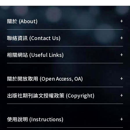
+
關於 (About)
臺大位居世界頂尖大學之列，為永久珍藏及向國際
+
聯絡資訊 (Contact Us)
展現本校豐碩的研究成果及學術能量，圖書館整合
機構典藏（NTUR）與學術庫（AH）不同功能平
總館學科館員
(Main Library)
+
相關網站 (Useful Links)
台，成為臺大學術典藏NTU scholars。期能整合研
醫學圖書館學科館員
(Medical Library)
究能量、促進交流合作、保存學術產出、推廣研究
社會科學院辜振甫紀念圖書館學科館員
(Social
成果。
Sciences Library)
+
關於開放取用 (Open Access, OA)
To permanently archive and promote researcher
profiles and scholarly works, Library integrates the
開放取用是從使用者角度提升資訊取用性的社會運
+
出版社期刊論文授權政策 (Copyright)
services of “NTU Repository” with “Academic
動，應用在學術研究上是透過將研究著作公開供使
Hub” to form NTU Scholars.
用者自由取閱，以促進學術傳播及因應期刊訂購費
請確認所上傳的全文是原創的內容，若該文件包
用逐年攀升。同時可加速研究發展、提升研究影響
+
使用說明 (Instructions)
含部分內容的版權非匯入者所有，或由第三方贊
力，NTU Scholars即為本校的開放取用典藏（OA
助與合作完成，請確認該版權所有者及第三方同