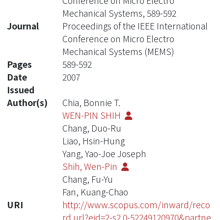
Conference on Micro Electro
Mechanical Systems, 589-592
Journal
Proceedings of the IEEE International
Conference on Micro Electro
Mechanical Systems (MEMS)
Pages
589-592
Date
2007
Issued
Author(s)
Chia, Bonnie T.
WEN-PIN SHIH
Chang, Duo-Ru
Liao, Hsin-Hung
Yang, Yao-Joe Joseph
Shih, Wen-Pin
Chang, Fu-Yu
Fan, Kuang-Chao
URI
http://www.scopus.com/inward/reco
rd.url?eid=2-s2.0-52249120970&partne