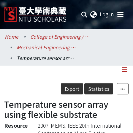
(current
Log In
Communities & Collections
Home
College of Engineering / 工學院
Mechanical Engineering / 機械工程學系
Research Outputs
Temperature sensor array using flexible substrate
Fundings & Projects
Researchers
Details
Export
Statistics
Organizations
Temperature sensor array
Statistics
using flexible substrate
Resource
2007. MEMS. IEEE 20th International