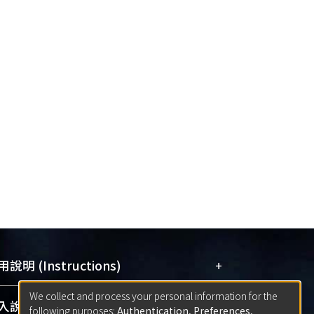
+
說明 (Instructions)
We collect and process your personal information for the
網站簡介
(Quickstart Guide)
+
說明 (Sign-in)
following purposes:
Authentication, Preferences,