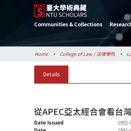
Communities & Collections
Researc
Home
College of Law / 法律學院
L
Details
從APEC亞太經合會看台
Date Issued
1991-
Date
1991-