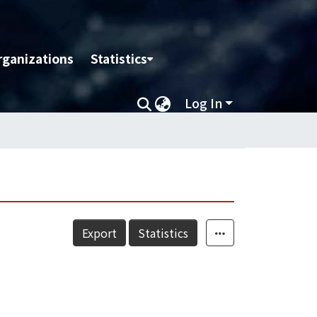
rganizations
Statistics
Log In
Export
Statistics