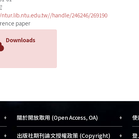
宏
//ntur.lib.ntu.edu.tw//handle/246246/269190
rence paper
Downloads
+
+
關於開放取用 (Open Access, OA)
使用
藏
開放取用是從使用者角度提升資訊取用性
+
+
出版社期刊論文授權政策 (Copyright)
登入