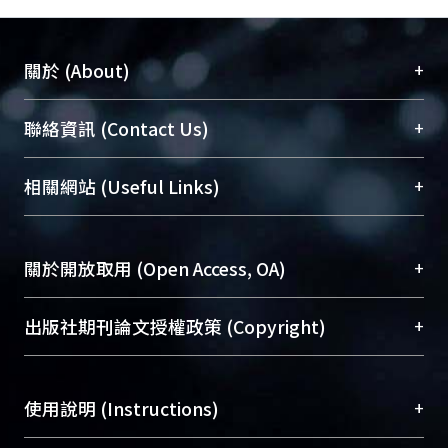
+
關於 (About)
臺大位居世界頂尖大學之列，為永久珍藏及向國際
+
聯絡資訊 (Contact Us)
展現本校豐碩的研究成果及學術能量，圖書館整合
機構典藏（NTUR）與學術庫（AH）不同功能平
總館學科館員
(Main Library)
+
相關網站 (Useful Links)
台，成為臺大學術典藏NTU scholars。期能整合研
醫學圖書館學科館員
(Medical Library)
究能量、促進交流合作、保存學術產出、推廣研究
社會科學院辜振甫紀念圖書館學科館員
(Social
成果。
Sciences Library)
+
關於開放取用 (Open Access, OA)
To permanently archive and promote researcher
profiles and scholarly works, Library integrates the
開放取用是從使用者角度提升資訊取用性的社會運
+
出版社期刊論文授權政策 (Copyright)
services of “NTU Repository” with “Academic
動，應用在學術研究上是透過將研究著作公開供使
Hub” to form NTU Scholars.
用者自由取閱，以促進學術傳播及因應期刊訂購費
請確認所上傳的全文是原創的內容，若該文件包
用逐年攀升。同時可加速研究發展、提升研究影響
+
使用說明 (Instructions)
含部分內容的版權非匯入者所有，或由第三方贊
力，NTU Scholars即為本校的開放取用典藏（OA
助與合作完成，請確認該版權所有者及第三方同