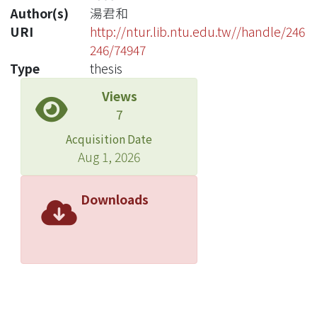
Author(s)
湯君和
URI
http://ntur.lib.ntu.edu.tw//handle/246
246/74947
Type
thesis
Views
7
Acquisition Date
Aug 1, 2026
Downloads