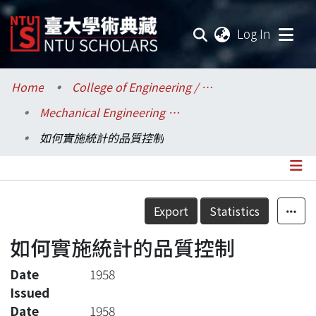
(current
Log In
Communities & Collections
Home
College of Engineering / 工學院
Mechanical Engineering / 機械工程學系
Research Outputs
如何實施統計的品質控制
Fundings & Projects
Researchers
Details
Export
Statistics
Organizations
如何實施統計的品質控制
Statistics
Date
1958
Issued
Date
1958