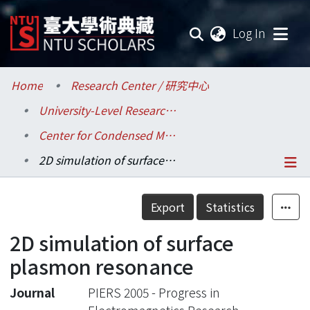
(current
Log In
Communities & Collections
Home
Research Center / 研究中心
University-Level Research Centers / 校級研究中心
Research Outputs
Center for Condensed Matter Sciences / 凝態科學研究中心
Fundings & Projects
2D simulation of surface plasmon resonance
Researchers
Details
Export
Statistics
Organizations
2D simulation of surface
Statistics
plasmon resonance
Journal
PIERS 2005 - Progress in