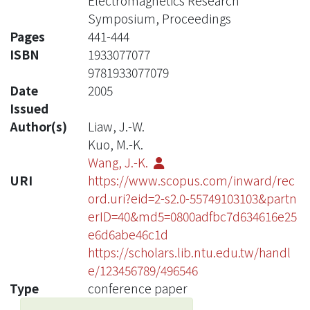
Electromagnetics Research
Symposium, Proceedings
Pages
441-444
ISBN
1933077077
9781933077079
Date
2005
Issued
Author(s)
Liaw, J.-W.
Kuo, M.-K.
Wang, J.-K.
URI
https://www.scopus.com/inward/rec
ord.uri?eid=2-s2.0-55749103103&partn
erID=40&md5=0800adfbc7d634616e25
e6d6abe46c1d
https://scholars.lib.ntu.edu.tw/handl
e/123456789/496546
Type
conference paper