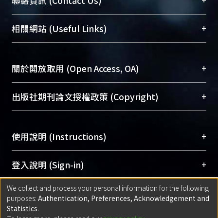
聯絡資訊 (Contact Us)
展現本校豐碩的研究成果及學術能量，圖書館整合
機構典藏（NTUR）與學術庫（AH）不同功能平
總館學科館員
(Main Library)
+
相關網站 (Useful Links)
台，成為臺大學術典藏NTU scholars。期能整合研
醫學圖書館學科館員
(Medical Library)
究能量、促進交流合作、保存學術產出、推廣研究
社會科學院辜振甫紀念圖書館學科館員
(Social
成果。
Sciences Library)
+
關於開放取用 (Open Access, OA)
To permanently archive and promote researcher
profiles and scholarly works, Library integrates the
開放取用是從使用者角度提升資訊取用性的社會運
+
出版社期刊論文授權政策 (Copyright)
services of “NTU Repository” with “Academic
動，應用在學術研究上是透過將研究著作公開供使
Hub” to form NTU Scholars.
用者自由取閱，以促進學術傳播及因應期刊訂購費
請確認所上傳的全文是原創的內容，若該文件包
用逐年攀升。同時可加速研究發展、提升研究影響
+
使用說明 (Instructions)
含部分內容的版權非匯入者所有，或由第三方贊
力，NTU Scholars即為本校的開放取用典藏（OA
助與合作完成，請確認該版權所有者及第三方同
Archive）平台。
（點選深入了解OA）
意提供此授權。
網站簡介
(Quickstart Guide)
+
登入說明 (Sign-in)
Please represent that the submission is your
使用手冊
(Instruction Manual)
original work, and that you have the right to
We collect and process your personal information for the following
線上預約服務
(Booking Service)
方案一：
臺灣大學計算機中心帳號登入
+
匯入著作 (Submission)
purposes:
Authentication, Preferences, Acknowledgement and
grant the rights to upload.
(With C&INC Email Account)
Statistics
.
方案二：
ORCID帳號登入
(With ORCID)