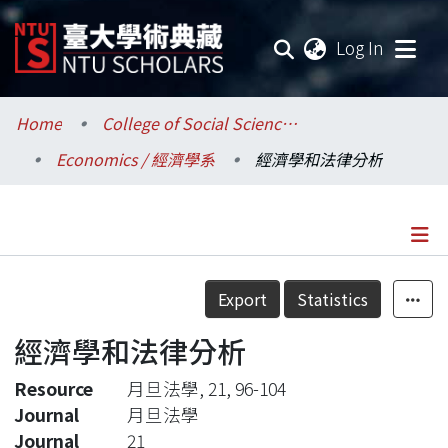
(current
Log In
Communities & Collections
Home
College of Social Sciences / 社會科學院
Economics / 經濟學系
經濟學和法律分析
Research Outputs
Fundings & Projects
Researchers
Details
Export
Statistics
Organizations
經濟學和法律分析
Statistics
Resource
月旦法學, 21, 96-104
Journal
月旦法學
Journal
21