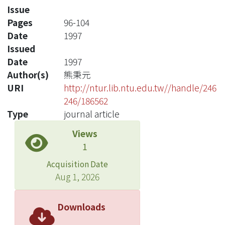
Issue
Pages
96-104
Date
1997
Issued
Date
1997
Author(s)
熊秉元
URI
http://ntur.lib.ntu.edu.tw//handle/246
246/186562
Type
journal article
Views
1
Acquisition Date
Aug 1, 2026
Downloads