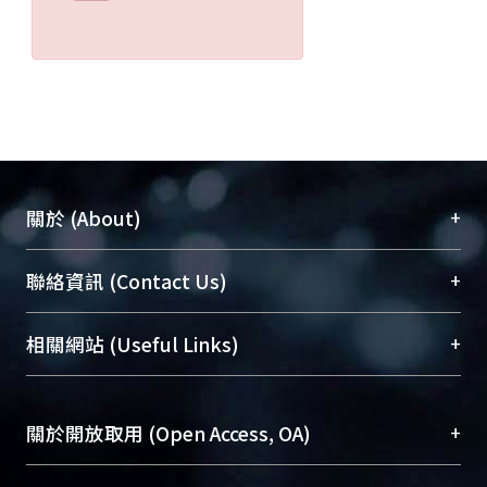
+
關於 (About)
臺大位居世界頂尖大學之列，為永久珍藏及向國際
+
聯絡資訊 (Contact Us)
展現本校豐碩的研究成果及學術能量，圖書館整合
機構典藏（NTUR）與學術庫（AH）不同功能平
總館學科館員
(Main Library)
+
相關網站 (Useful Links)
台，成為臺大學術典藏NTU scholars。期能整合研
醫學圖書館學科館員
(Medical Library)
究能量、促進交流合作、保存學術產出、推廣研究
社會科學院辜振甫紀念圖書館學科館員
(Social
成果。
Sciences Library)
+
關於開放取用 (Open Access, OA)
To permanently archive and promote researcher