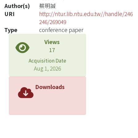
Author(s)
蔡明誠
URI
http://ntur.lib.ntu.edu.tw//handle/246
246/269049
Type
conference paper
Views
17
Acquisition Date
Aug 1, 2026
Downloads