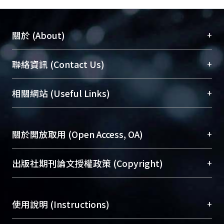
+
關於 (About)
臺大位居世界頂尖大學之列，為永久珍藏及向國際
+
聯絡資訊 (Contact Us)
展現本校豐碩的研究成果及學術能量，圖書館整合
機構典藏（NTUR）與學術庫（AH）不同功能平
總館學科館員
(Main Library)
+
相關網站 (Useful Links)
台，成為臺大學術典藏NTU scholars。期能整合研
醫學圖書館學科館員
(Medical Library)
究能量、促進交流合作、保存學術產出、推廣研究
社會科學院辜振甫紀念圖書館學科館員
(Social
成果。
Sciences Library)
+
關於開放取用 (Open Access, OA)
To permanently archive and promote researcher
profiles and scholarly works, Library integrates the
開放取用是從使用者角度提升資訊取用性的社會運
+
出版社期刊論文授權政策 (Copyright)
services of “NTU Repository” with “Academic
動，應用在學術研究上是透過將研究著作公開供使
Hub” to form NTU Scholars.
用者自由取閱，以促進學術傳播及因應期刊訂購費
請確認所上傳的全文是原創的內容，若該文件包
用逐年攀升。同時可加速研究發展、提升研究影響
+
使用說明 (Instructions)
含部分內容的版權非匯入者所有，或由第三方贊
力，NTU Scholars即為本校的開放取用典藏（OA
助與合作完成，請確認該版權所有者及第三方同