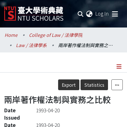
(current
Log In
Communities & Collections
Home
College of Law / 法律學院
Law / 法律學系
兩岸著作權法制與實務之比較
Research Outputs
Fundings & Projects
Researchers
Details
Export
Statistics
Organizations
兩岸著作權法制與實務之比較
Statistics
Date
1993-04-20
Issued
Date
1993-04-20