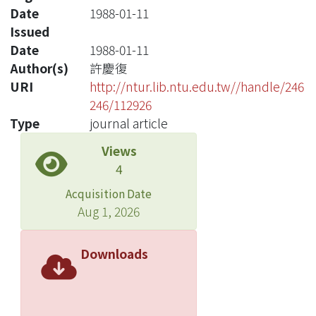
Date
1988-01-11
Issued
Date
1988-01-11
Author(s)
許慶復
URI
http://ntur.lib.ntu.edu.tw//handle/246
246/112926
Type
journal article
Views
4
Acquisition Date
Aug 1, 2026
Downloads