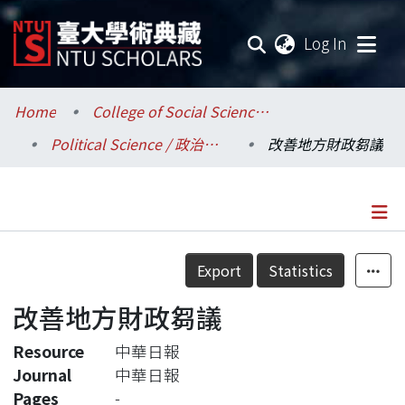
(current
Log In
Communities & Collections
Home
College of Social Sciences / 社會科學院
Political Science / 政治學系
改善地方財政芻議
Research Outputs
Fundings & Projects
Researchers
Details
Export
Statistics
Organizations
改善地方財政芻議
Statistics
Resource
中華日報
Journal
中華日報
Pages
-