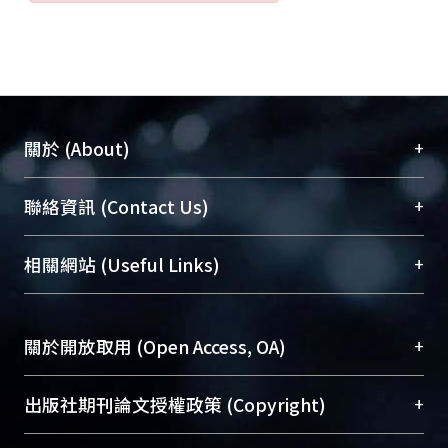
+
關於 (About)
臺大位居世界頂尖大學之列，為永久珍藏及向國際
+
聯絡資訊 (Contact Us)
展現本校豐碩的研究成果及學術能量，圖書館整合
機構典藏（NTUR）與學術庫（AH）不同功能平
總館學科館員
(Main Library)
+
相關網站 (Useful Links)
台，成為臺大學術典藏NTU scholars。期能整合研
醫學圖書館學科館員
(Medical Library)
究能量、促進交流合作、保存學術產出、推廣研究
社會科學院辜振甫紀念圖書館學科館員
(Social
成果。
Sciences Library)
+
關於開放取用 (Open Access, OA)
To permanently archive and promote researcher
profiles and scholarly works, Library integrates the
開放取用是從使用者角度提升資訊取用性的社會運
+
出版社期刊論文授權政策 (Copyright)
services of “NTU Repository” with “Academic
動，應用在學術研究上是透過將研究著作公開供使