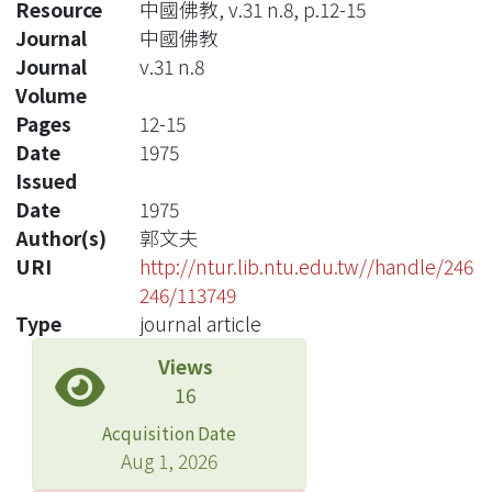
Resource
中國佛教, v.31 n.8, p.12-15
Journal
中國佛教
Journal
v.31 n.8
Volume
Pages
12-15
Date
1975
Issued
Date
1975
Author(s)
郭文夫
URI
http://ntur.lib.ntu.edu.tw//handle/246
246/113749
Type
journal article
Views
16
Acquisition Date
Aug 1, 2026