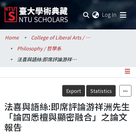
(current
Log In
Communities & Collections
Home
College of Liberal Arts / 文學院
Philosophy / 哲學系
Research Outputs
法喜與語絲:即席評論游祥洲先生「論四悉檀與顯密融合」之論文報告
Fundings & Projects
Researchers
Details
Export
Statistics
Organizations
法喜與語絲:即席評論游祥洲先生
Statistics
「論四悉檀與顯密融合」之論文
報告