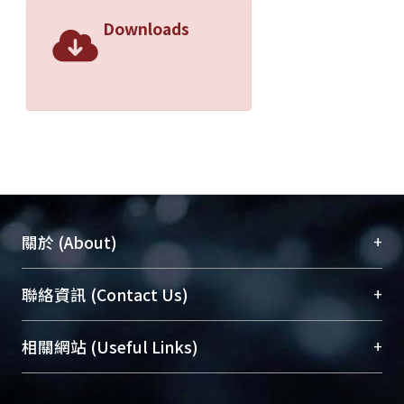
Downloads
+
關於 (About)
臺大位居世界頂尖大學之列，為永久珍藏及向國際
+
聯絡資訊 (Contact Us)
展現本校豐碩的研究成果及學術能量，圖書館整合
機構典藏（NTUR）與學術庫（AH）不同功能平
總館學科館員
(Main Library)
+
相關網站 (Useful Links)
台，成為臺大學術典藏NTU scholars。期能整合研
醫學圖書館學科館員
(Medical Library)
究能量、促進交流合作、保存學術產出、推廣研究
社會科學院辜振甫紀念圖書館學科館員
(Social