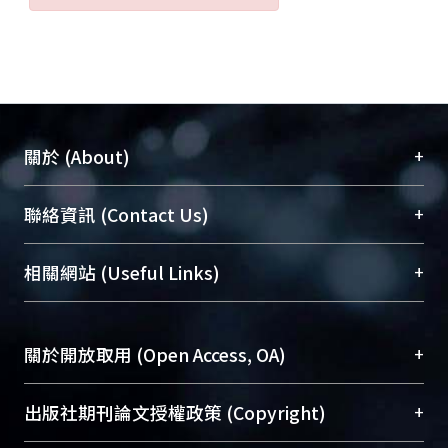
+
關於 (About)
臺大位居世界頂尖大學之列，為永久珍藏及向國際
+
聯絡資訊 (Contact Us)
展現本校豐碩的研究成果及學術能量，圖書館整合
機構典藏（NTUR）與學術庫（AH）不同功能平
總館學科館員
(Main Library)
+
相關網站 (Useful Links)
台，成為臺大學術典藏NTU scholars。期能整合研
醫學圖書館學科館員
(Medical Library)
究能量、促進交流合作、保存學術產出、推廣研究
社會科學院辜振甫紀念圖書館學科館員
(Social
成果。
Sciences Library)
+
關於開放取用 (Open Access, OA)
To permanently archive and promote researcher
profiles and scholarly works, Library integrates the
開放取用是從使用者角度提升資訊取用性的社會運
+
出版社期刊論文授權政策 (Copyright)
services of “NTU Repository” with “Academic
動，應用在學術研究上是透過將研究著作公開供使