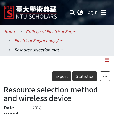
(current
Log In
Communities & Collections
Home
College of Electrical Engineering and Computer Science / 電機資訊學院
Electrical Engineering / 電機工程學系
Research Outputs
Resource selection method and wireless device
Fundings & Projects
Researchers
Details
Export
Statistics
Organizations
Resource selection method
Statistics
and wireless device
Date
2018