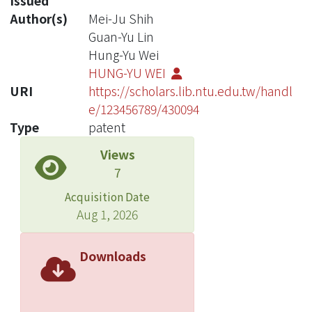
Issued
Author(s)
Mei-Ju Shih
Guan-Yu Lin
Hung-Yu Wei
HUNG-YU WEI
URI
https://scholars.lib.ntu.edu.tw/handl
e/123456789/430094
Type
patent
Views
7
Acquisition Date
Aug 1, 2026
Downloads