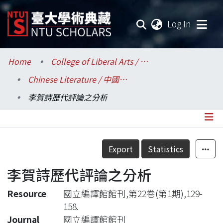
(current
Log In
Communities & Collections
Home
College of Liberal Arts / 文學院
Chinese Literature / 中國文學系
Research Outputs
李賀詩歷代評論之分析
Fundings & Projects
Researchers
Details
Export
Statistics
Organizations
李賀詩歷代評論之分析
Statistics
Resource
國立編譯館館刊,第22卷(第1期),129-
158.
Journal
國立編譯館館刊