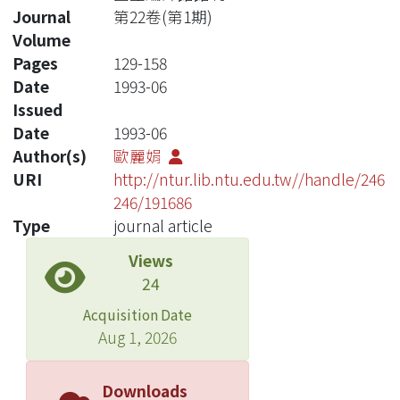
Journal
第22卷(第1期)
Volume
Pages
129-158
Date
1993-06
Issued
Date
1993-06
Author(s)
歐麗娟
URI
http://ntur.lib.ntu.edu.tw//handle/246
246/191686
Type
journal article
Views
24
Acquisition Date
Aug 1, 2026
Downloads