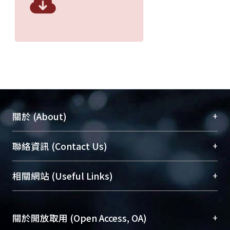
+
關於 (About)
臺大位居世界頂尖大學之列，為永久珍藏及向國際
+
聯絡資訊 (Contact Us)
展現本校豐碩的研究成果及學術能量，圖書館整合
機構典藏（NTUR）與學術庫（AH）不同功能平
總館學科館員
(Main Library)
+
相關網站 (Useful Links)
台，成為臺大學術典藏NTU scholars。期能整合研
醫學圖書館學科館員
(Medical Library)
究能量、促進交流合作、保存學術產出、推廣研究
社會科學院辜振甫紀念圖書館學科館員
(Social
成果。
Sciences Library)
+
關於開放取用 (Open Access, OA)