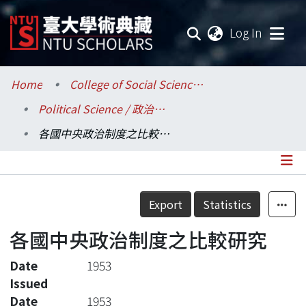
(current
Log In
Communities & Collections
Home
College of Social Sciences / 社會科學院
Political Science / 政治學系
Research Outputs
各國中央政治制度之比較研究
Fundings & Projects
Researchers
Details
Export
Statistics
Organizations
各國中央政治制度之比較研究
Statistics
Date
1953
Issued
Date
1953