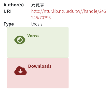
Author(s)
周竟亭
URI
http://ntur.lib.ntu.edu.tw//handle/246
246/70396
Type
thesis
Views
Downloads