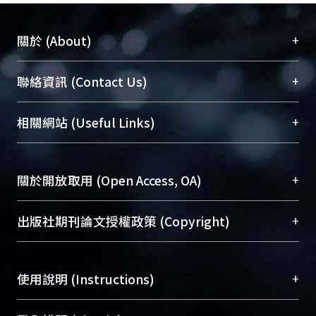
+
關於 (About)
臺大位居世界頂尖大學之列，為永久珍藏及向國際
+
聯絡資訊 (Contact Us)
展現本校豐碩的研究成果及學術能量，圖書館整合
機構典藏（NTUR）與學術庫（AH）不同功能平
總館學科館員
(Main Library)
+
相關網站 (Useful Links)
台，成為臺大學術典藏NTU scholars。期能整合研
醫學圖書館學科館員
(Medical Library)
究能量、促進交流合作、保存學術產出、推廣研究
社會科學院辜振甫紀念圖書館學科館員
(Social
成果。
Sciences Library)
+
關於開放取用 (Open Access, OA)
To permanently archive and promote researcher
profiles and scholarly works, Library integrates the
開放取用是從使用者角度提升資訊取用性的社會運
+
出版社期刊論文授權政策 (Copyright)
services of “NTU Repository” with “Academic
動，應用在學術研究上是透過將研究著作公開供使
Hub” to form NTU Scholars.
用者自由取閱，以促進學術傳播及因應期刊訂購費
請確認所上傳的全文是原創的內容，若該文件包
用逐年攀升。同時可加速研究發展、提升研究影響
+
使用說明 (Instructions)
含部分內容的版權非匯入者所有，或由第三方贊
力，NTU Scholars即為本校的開放取用典藏（OA
助與合作完成，請確認該版權所有者及第三方同
Archive）平台。
（點選深入了解OA）