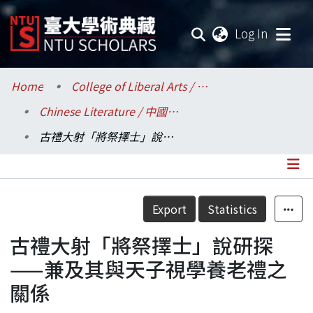
(current
Log In
Communities & Collections
Home
College of Liberal Arts / 文學院
Chinese Literature / 中國文學系
Research Outputs
古禮大射「將祭擇士」說研探——兼及其與天子視學養老禮之關係
Fundings & Projects
Researchers
Details
Export
Statistics
Organizations
古禮大射「將祭擇士」說研探
Statistics
——兼及其與天子視學養老禮之
關係