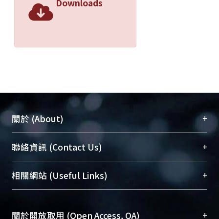
Downloads
+
關於 (About)
臺大位居世界頂尖大學之列，為永久珍藏及向國際
+
聯絡資訊 (Contact Us)
展現本校豐碩的研究成果及學術能量，圖書館整合
機構典藏（NTUR）與學術庫（AH）不同功能平
總館學科館員
(Main Library)
+
相關網站 (Useful Links)
台，成為臺大學術典藏NTU scholars。期能整合研
醫學圖書館學科館員
(Medical Library)
究能量、促進交流合作、保存學術產出、推廣研究
社會科學院辜振甫紀念圖書館學科館員
(Social
成果。
Sciences Library)
+
關於開放取用 (Open Access, OA)