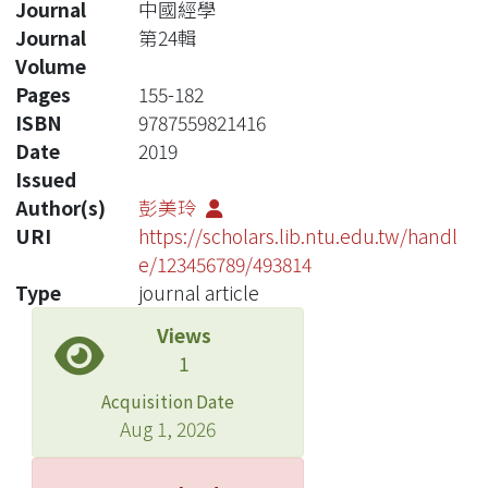
Journal
中國經學
Journal
第24輯
Volume
Pages
155-182
ISBN
9787559821416
Date
2019
Issued
Author(s)
彭美玲
URI
https://scholars.lib.ntu.edu.tw/handl
e/123456789/493814
Type
journal article
Views
1
Acquisition Date
Aug 1, 2026