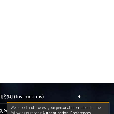
+
說明 (Instructions)
We collect and process your personal information for the
網站簡介
(Quickstart Guide)
+
說明 (Sign-in)
following purposes:
Authentication, Preferences,