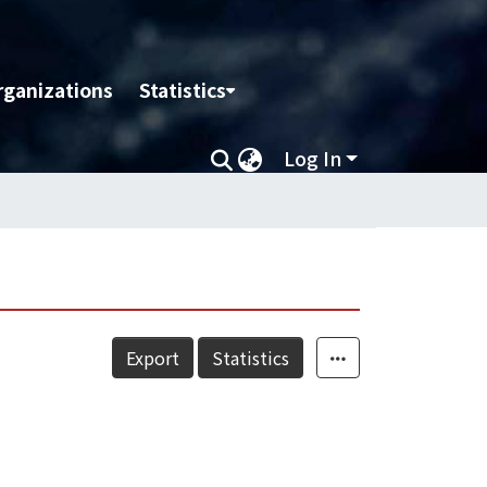
rganizations
Statistics
Log In
Export
Statistics