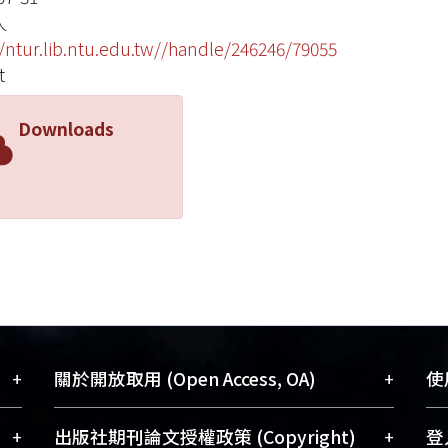
人
//ntur.lib.ntu.edu.tw//handle/246246/79055
t
Downloads
+
+
關於開放取用 (Open Access, OA)
使用
藏
開放取用是從使用者角度提升資訊取用性
+
+
出版社期刊論文授權政策 (Copyright)
登入