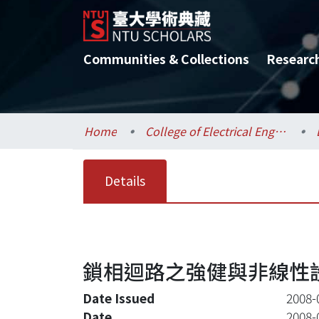
Communities & Collections
Researc
Home
College of Electrical Engineering and Computer Science / 電機資訊學院
Details
鎖相迴路之強健與非線性
Date Issued
2008-
Date
2008-