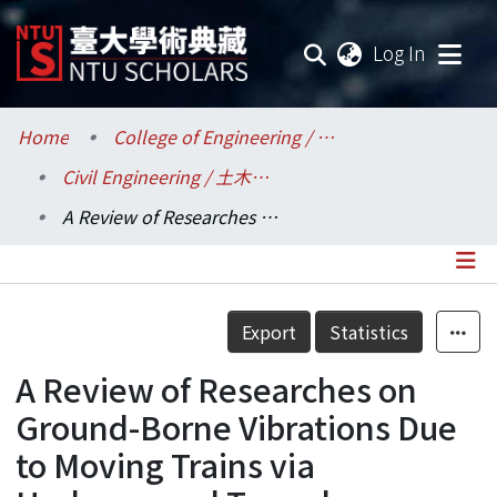
(current
Log In
Communities & Collections
Home
College of Engineering / 工學院
Civil Engineering / 土木工程學系
Research Outputs
A Review of Researches on Ground-Borne Vibrations Due to Moving Trains via Underground Tunnels
Fundings & Projects
Researchers
Details
Export
Statistics
Organizations
A Review of Researches on
Statistics
Ground-Borne Vibrations Due
to Moving Trains via