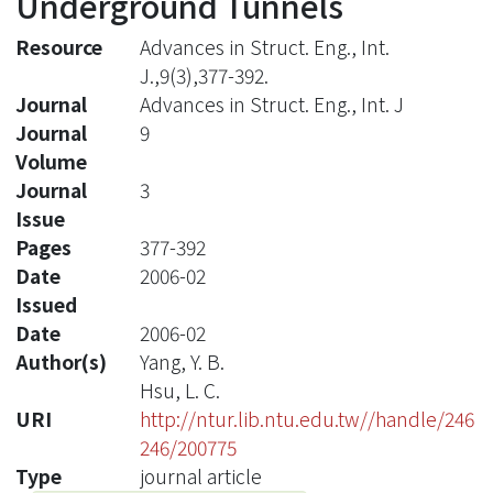
Underground Tunnels
Resource
Advances in Struct. Eng., Int.
J.,9(3),377-392.
Journal
Advances in Struct. Eng., Int. J
Journal
9
Volume
Journal
3
Issue
Pages
377-392
Date
2006-02
Issued
Date
2006-02
Author(s)
Yang, Y. B.
Hsu, L. C.
URI
http://ntur.lib.ntu.edu.tw//handle/246
246/200775
Type
journal article