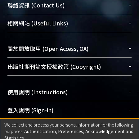
臺大位居世界頂尖大學之列，為永久珍藏及向國際
+
聯絡資訊 (Contact Us)
展現本校豐碩的研究成果及學術能量，圖書館整合
機構典藏（NTUR）與學術庫（AH）不同功能平
總館學科館員
(Main Library)
+
相關網站 (Useful Links)
台，成為臺大學術典藏NTU scholars。期能整合研
醫學圖書館學科館員
(Medical Library)
究能量、促進交流合作、保存學術產出、推廣研究
社會科學院辜振甫紀念圖書館學科館員
(Social
成果。
Sciences Library)
+
關於開放取用 (Open Access, OA)
To permanently archive and promote researcher
profiles and scholarly works, Library integrates the
開放取用是從使用者角度提升資訊取用性的社會運
+
出版社期刊論文授權政策 (Copyright)
services of “NTU Repository” with “Academic
動，應用在學術研究上是透過將研究著作公開供使
Hub” to form NTU Scholars.
用者自由取閱，以促進學術傳播及因應期刊訂購費
請確認所上傳的全文是原創的內容，若該文件包
用逐年攀升。同時可加速研究發展、提升研究影響
+
使用說明 (Instructions)
含部分內容的版權非匯入者所有，或由第三方贊
力，NTU Scholars即為本校的開放取用典藏（OA
助與合作完成，請確認該版權所有者及第三方同
Archive）平台。
（點選深入了解OA）
意提供此授權。
網站簡介
(Quickstart Guide)
+
登入說明 (Sign-in)
Please represent that the submission is your
使用手冊
(Instruction Manual)
original work, and that you have the right to
We collect and process your personal information for the following
線上預約服務
(Booking Service)
方案一：
臺灣大學計算機中心帳號登入
+
匯入著作 (Submission)
purposes:
Authentication, Preferences, Acknowledgement and
grant the rights to upload.
(With C&INC Email Account)
Statistics
.