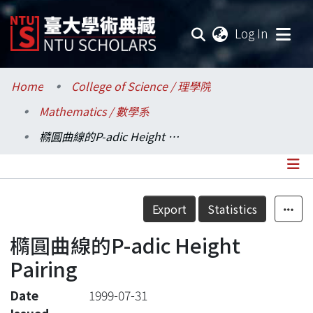
(current
Log In
Communities & Collections
Home
College of Science / 理學院
Mathematics / 數學系
Research Outputs
橢圓曲線的P-adic Height Pairing
Fundings & Projects
Researchers
Details
Export
Statistics
Organizations
橢圓曲線的P-adic Height
Statistics
Pairing
Date
1999-07-31