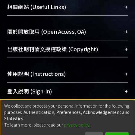
機構典藏（NTUR）與學術庫（AH）不同功能平
總館學科館員
(Main Library)
+
相關網站 (Useful Links)
台，成為臺大學術典藏NTU scholars。期能整合研
醫學圖書館學科館員
(Medical Library)
究能量、促進交流合作、保存學術產出、推廣研究
社會科學院辜振甫紀念圖書館學科館員
(Social
成果。
Sciences Library)
+
關於開放取用 (Open Access, OA)
To permanently archive and promote researcher
profiles and scholarly works, Library integrates the
開放取用是從使用者角度提升資訊取用性的社會運
+
出版社期刊論文授權政策 (Copyright)
services of “NTU Repository” with “Academic
動，應用在學術研究上是透過將研究著作公開供使
Hub” to form NTU Scholars.
用者自由取閱，以促進學術傳播及因應期刊訂購費
請確認所上傳的全文是原創的內容，若該文件包
用逐年攀升。同時可加速研究發展、提升研究影響
+
使用說明 (Instructions)
含部分內容的版權非匯入者所有，或由第三方贊
力，NTU Scholars即為本校的開放取用典藏（OA
助與合作完成，請確認該版權所有者及第三方同
Archive）平台。
（點選深入了解OA）
意提供此授權。
網站簡介
(Quickstart Guide)
+
登入說明 (Sign-in)
Please represent that the submission is your
使用手冊
(Instruction Manual)
original work, and that you have the right to
We collect and process your personal information for the following
線上預約服務
(Booking Service)
方案一：
臺灣大學計算機中心帳號登入
+
匯入著作 (Submission)
purposes:
Authentication, Preferences, Acknowledgement and
grant the rights to upload.
(With C&INC Email Account)
Statistics
.
方案二：
ORCID帳號登入
(With ORCID)
To learn more, please read our
privacy policy
.
若欲上傳已出版的全文電子檔，可使用
Open
方案一：
定期更新ORCID者，以ID匯入
(Search
policy finder
網站查詢，以確認出版單位之版權
for identifier (ORCID))