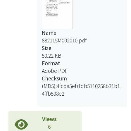
Name
882115M002010.pdf
Size
50.22 KB
Format
Adobe PDF
Checksum
(MD5):4fcda5eb1db5110258b31b1
4ffb598e2
Views
6