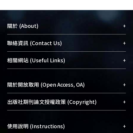
+
關於 (About)
臺大位居世界頂尖大學之列，為永久珍藏及向國際
+
聯絡資訊 (Contact Us)
展現本校豐碩的研究成果及學術能量，圖書館整合
機構典藏（NTUR）與學術庫（AH）不同功能平
總館學科館員
(Main Library)
+
相關網站 (Useful Links)
台，成為臺大學術典藏NTU scholars。期能整合研
醫學圖書館學科館員
(Medical Library)
究能量、促進交流合作、保存學術產出、推廣研究
社會科學院辜振甫紀念圖書館學科館員
(Social
成果。
Sciences Library)
+
關於開放取用 (Open Access, OA)
To permanently archive and promote researcher
profiles and scholarly works, Library integrates the
開放取用是從使用者角度提升資訊取用性的社會運
+
出版社期刊論文授權政策 (Copyright)
services of “NTU Repository” with “Academic
動，應用在學術研究上是透過將研究著作公開供使
Hub” to form NTU Scholars.
用者自由取閱，以促進學術傳播及因應期刊訂購費
請確認所上傳的全文是原創的內容，若該文件包
用逐年攀升。同時可加速研究發展、提升研究影響
+
使用說明 (Instructions)
含部分內容的版權非匯入者所有，或由第三方贊
力，NTU Scholars即為本校的開放取用典藏（OA