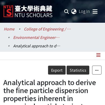
(current
Log In
Communities & Collections
Home
College of Engineering / 工學院
Environmental Engineering / 環境工程學研究所
Research Outputs
Analytical approach to derive the fine particle dispersion properties inherent in numerical particle trajectory models
Fundings & Projects
Researchers
Details
Export
Statistics
Organizations
Analytical approach to derive
Statistics
the fine particle dispersion
properties inherent in