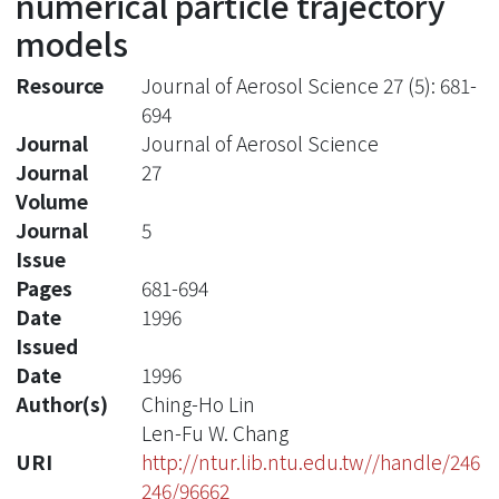
numerical particle trajectory
models
Resource
Journal of Aerosol Science 27 (5): 681-
694
Journal
Journal of Aerosol Science
Journal
27
Volume
Journal
5
Issue
Pages
681-694
Date
1996
Issued
Date
1996
Author(s)
Ching-Ho Lin
Len-Fu W. Chang
URI
http://ntur.lib.ntu.edu.tw//handle/246
246/96662