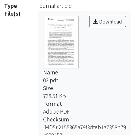
Type
journal article
File(s)
Download
Name
02.pdf
Size
738.51 KB
Format
Adobe PDF
Checksum
(MD5):2155365a79f3dfeb1a7358b79
c690458