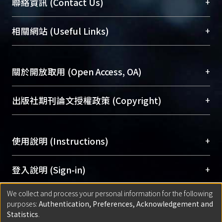
臺大位居世界頂尖大學之列，為永久珍藏及向國際
+
聯絡資訊 (Contact Us)
展現本校豐碩的研究成果及學術能量，圖書館整合
機構典藏（NTUR）與學術庫（AH）不同功能平
總館學科館員
(Main Library)
+
相關網站 (Useful Links)
台，成為臺大學術典藏NTU scholars。期能整合研
醫學圖書館學科館員
(Medical Library)
究能量、促進交流合作、保存學術產出、推廣研究
社會科學院辜振甫紀念圖書館學科館員
(Social
成果。
Sciences Library)
+
關於開放取用 (Open Access, OA)
To permanently archive and promote researcher
profiles and scholarly works, Library integrates the
開放取用是從使用者角度提升資訊取用性的社會運
+
出版社期刊論文授權政策 (Copyright)
services of “NTU Repository” with “Academic
動，應用在學術研究上是透過將研究著作公開供使
Hub” to form NTU Scholars.
用者自由取閱，以促進學術傳播及因應期刊訂購費
請確認所上傳的全文是原創的內容，若該文件包
用逐年攀升。同時可加速研究發展、提升研究影響
+
使用說明 (Instructions)
含部分內容的版權非匯入者所有，或由第三方贊
力，NTU Scholars即為本校的開放取用典藏（OA
助與合作完成，請確認該版權所有者及第三方同
Archive）平台。
（點選深入了解OA）
意提供此授權。
網站簡介
(Quickstart Guide)
+
登入說明 (Sign-in)
Please represent that the submission is your
使用手冊
(Instruction Manual)
original work, and that you have the right to
We collect and process your personal information for the following
線上預約服務
(Booking Service)
方案一：
臺灣大學計算機中心帳號登入
+
匯入著作 (Submission)
purposes:
Authentication, Preferences, Acknowledgement and
grant the rights to upload.
(With C&INC Email Account)
Statistics
.