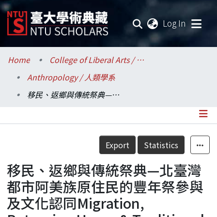
(current
Log In
Communities & Collections
Home
College of Liberal Arts / 文學院
Anthropology / 人類學系
Research Outputs
移民、返鄉與傳統祭典—北臺灣都市阿美族原住民的豐年祭參與及文化認同Migration, Returning Home & Traditional Ritual: on Illisin Participation and Cultural Identity among Amis Urbanites in Northern Taiwan. Nantou: Academia Historic
Fundings & Projects
Researchers
Details
Export
Statistics
Organizations
移民、返鄉與傳統祭典—北臺灣
Statistics
都市阿美族原住民的豐年祭參與
及文化認同Migration,