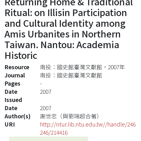
Returning Home & Traditional
Ritual: on Illisin Participation
and Cultural Identity among
Amis Urbanites in Northern
Taiwan. Nantou: Academia
Historic
Resource
南投：國史館臺灣文獻館，2007年
Journal
南投：國史館臺灣文獻館
Pages
-
Date
2007
Issued
Date
2007
Author(s)
謝世忠（與劉瑞超合著）
URI
http://ntur.lib.ntu.edu.tw//handle/246
246/214416