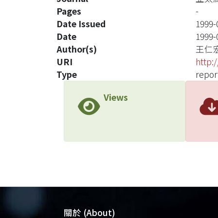
Pages
-
Date Issued
1999-
Date
1999-
Author(s)
王仁
URI
http:
Type
repor
Views
關於 (About)