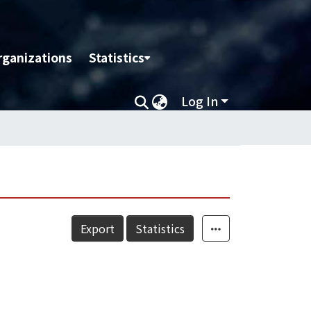
rganizations
Statistics
Log In
Export
Statistics