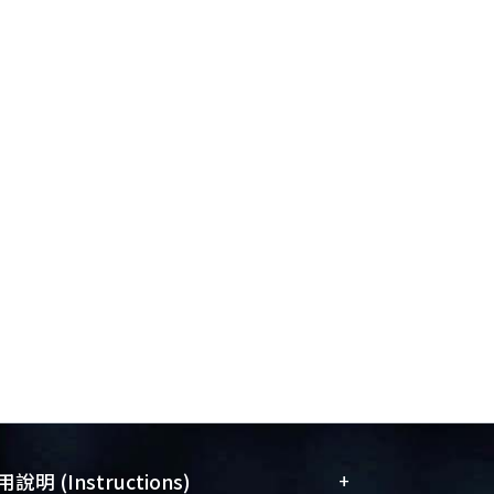
+
說明 (Instructions)