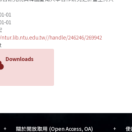
01-01
01-01
宏
//ntur.lib.ntu.edu.tw//handle/246246/269942
t
Downloads
+
+
關於開放取用 (Open Access, OA)
使用