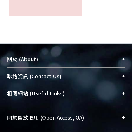
+
關於 (About)
臺大位居世界頂尖大學之列，為永久珍藏及向國際
+
聯絡資訊 (Contact Us)
展現本校豐碩的研究成果及學術能量，圖書館整合
機構典藏（NTUR）與學術庫（AH）不同功能平
總館學科館員
(Main Library)
+
相關網站 (Useful Links)
台，成為臺大學術典藏NTU scholars。期能整合研
醫學圖書館學科館員
(Medical Library)
究能量、促進交流合作、保存學術產出、推廣研究
社會科學院辜振甫紀念圖書館學科館員
(Social
成果。
Sciences Library)
+
關於開放取用 (Open Access, OA)
To permanently archive and promote researcher