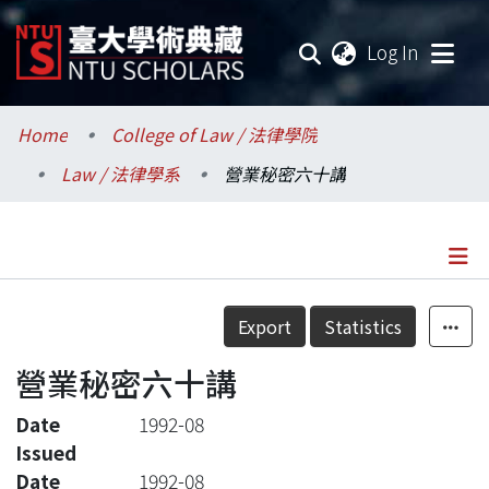
(current
Log In
Communities & Collections
Home
College of Law / 法律學院
Law / 法律學系
營業秘密六十講
Research Outputs
Fundings & Projects
Researchers
Details
Export
Statistics
Organizations
營業秘密六十講
Statistics
Date
1992-08
Issued
Date
1992-08