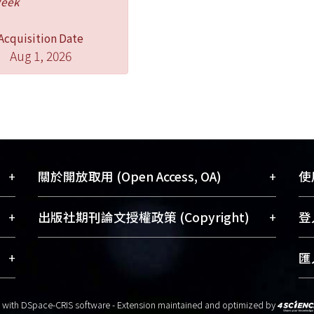
Week
Acquisition Date
Aug 1, 2026
+
+
關於開放取用 (Open Access, OA)
使用
藏
開放取用是從使用者角度提升資訊取用性
+
+
出版社期刊論文授權政策 (Copyright)
登入
術
的社會運動，應用在學術研究上是透過將
與學
研究著作公開供使用者自由取閱，以促進
請確認所上傳的全文是原創的內容，若
+
匯入
術
學術傳播及因應期刊訂購費用逐年攀升。
該文件包含部分內容的版權非匯入者所
、
同時可加速研究發展、提升研究影響力，
有，或由第三方贊助與合作完成，請確
t with
DSpace-CRIS software
- Extension maintained and optimized by
究
NTU Scholars即為本校的開放取用典藏
認該版權所有者及第三方同意提供此授