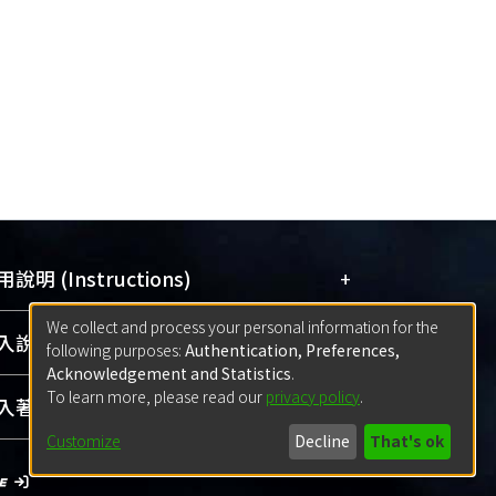
+
說明 (Instructions)
We collect and process your personal information for the
網站簡介
(Quickstart Guide)
+
說明 (Sign-in)
following purposes:
Authentication, Preferences,
使用手冊
(Instruction Manual)
Acknowledgement and Statistics
.
To learn more, please read our
privacy policy
.
線上預約服務
(Booking Service)
方案一：
臺灣大學計算機中心帳號登入
+
著作 (Submission)
(With C&INC Email Account)
Customize
Decline
That's ok
方案二：
ORCID帳號登入
(With ORCID)
方案一：
定期更新ORCID者，以ID匯入