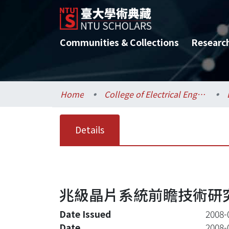
Communities & Collections
Researc
Home
College of Electrical Engineering and Computer Science / 電機資訊學院
Details
兆級晶片系統前瞻技術研究－
Date Issued
2008-
Date
2008-