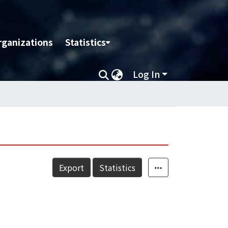
rganizations
Statistics
Log In
Export
Statistics