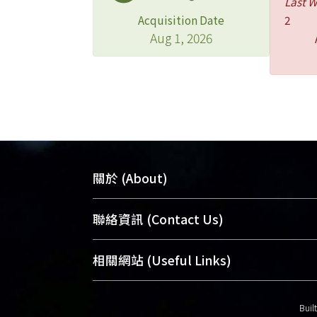
Last 
Acquisition Date
2
Aug 1, 2026
關於 (About)
臺大位居世界頂尖大學之列，為永久珍
聯絡資訊 (Contact Us)
及向國際展現本校豐碩的研究成果及學
能量，圖書館整合機構典藏（NTUR）
總館學科館員
(Main Library)
相關網站 (Useful Links)
術庫（AH）不同功能平台，成為臺大學
醫學圖書館學科館員
(Medical Library)
典藏NTU scholars。期能整合研究能量
社會科學院辜振甫紀念圖書館學科館員
Buil
促進交流合作、保存學術產出、推廣研
(Social Sciences Library)