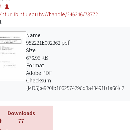
基
//ntur.lib.ntu.edu.tw//handle/246246/78772
t
Name
952221E002362.pdf
Size
676.96 KB
Format
Adobe PDF
Checksum
(MD5):e920fb1062574296b3a48491b1a66fc2
Downloads
77