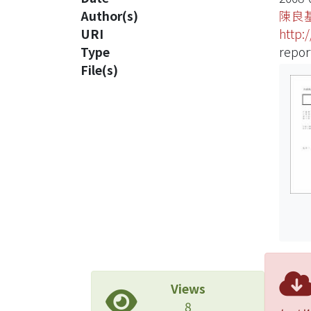
Author(s)
陳良
URI
http:
Type
repor
File(s)
Views
8