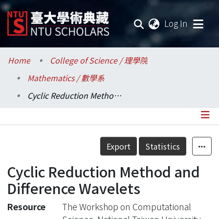
(current
Log In
Communities & Collections
Home
College of Science / 理學院
Mathematics / 數學系
Research Outputs
Cyclic Reduction Method and Difference Wavelets
Fundings & Projects
Researchers
Details
Export
Statistics
Organizations
Cyclic Reduction Method and
Statistics
Difference Wavelets
Resource
The Workshop on Computational