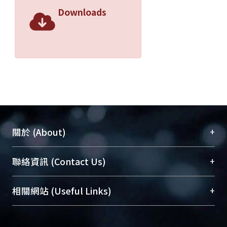
Downloads
+
關於 (About)
臺大位居世界頂尖大學之列，為永久珍藏及向國際
+
聯絡資訊 (Contact Us)
展現本校豐碩的研究成果及學術能量，圖書館整合
機構典藏（NTUR）與學術庫（AH）不同功能平
總館學科館員
(Main Library)
+
相關網站 (Useful Links)
台，成為臺大學術典藏NTU scholars。期能整合研
醫學圖書館學科館員
(Medical Library)
究能量、促進交流合作、保存學術產出、推廣研究
社會科學院辜振甫紀念圖書館學科館員
(Social
成果。