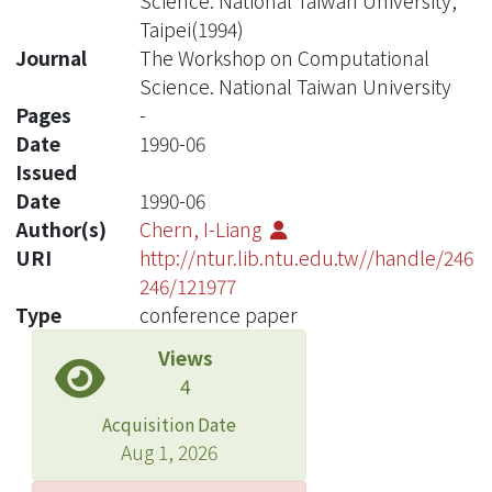
Science. National Taiwan University,
Taipei(1994)
Journal
The Workshop on Computational
Science. National Taiwan University
Pages
-
Date
1990-06
Issued
Date
1990-06
Author(s)
Chern, I-Liang
URI
http://ntur.lib.ntu.edu.tw//handle/246
246/121977
Type
conference paper
Views
4
Acquisition Date
Aug 1, 2026