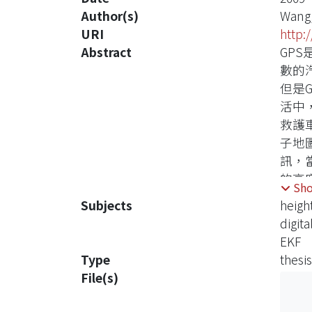
Author(s)
Wang,
URI
http:
Abstract
GP
數的
但是
活中
救護
子地
訊，
的高
Sh
衛星
Subjects
heigh
利用
digit
知高
EKF
位方
Type
thesis
PD
File(s)
來修
一套