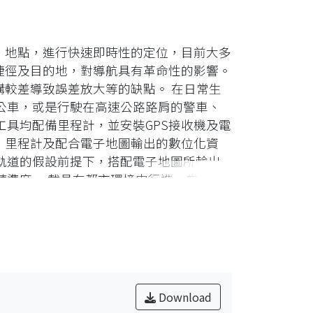
、地點，進行快速即時性的定位，目前大多
捷徑及目的地，對導航具有革命性的影響。
構較差導致誤差放大等的缺點。 在日常生
公車，或是行駛在高速公路路肩的警車、
具均配備里程計，並安裝GPS接收機及電
、里程計及配合電子地圖輸出的數位化資
軌道的假設前提下，搭配電子地圖所輸出
精準度。 載具在都市環境中行進，常遇到
是遇到衛星幾何結構較差的情況時，本文
或可從衛星條件良好時取得。本論文在已
加上高度限制條件的輔助之下，對傳統的定
。且在衛星幾何結構較差的情況下，能使
學推導，可得到道路切線之角度，藉由此角度
、里程計及道路切線角度三個觀測量，實現
Download
式自製里程計，透過繞行操場固定跑道的