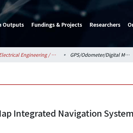
h Outputs
Fundings & Projects
Researchers
O
Electrical Engineering / 電機工程學系
GPS/Odometer/Digital Map Integrated Navigation System on a Predefined Route
ap Integrated Navigation System