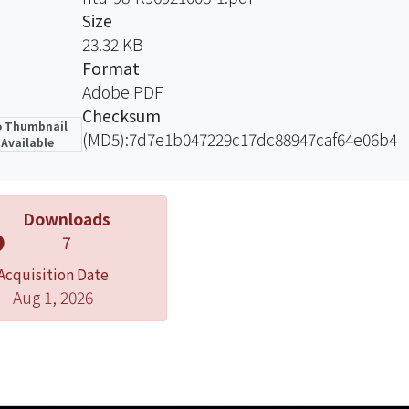
，利用後處理的分析，來驗證本論文所提出的想法。
Size
23.32 KB
Format
Adobe PDF
Checksum
 Thumbnail
(MD5):7d7e1b047229c17dc88947caf64e06b4
Available
Downloads
7
Acquisition Date
Aug 1, 2026