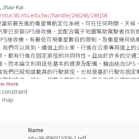
 Jhao-Kai
//ntur.lib.ntu.edu.tw//handle/246246/188108
S是當前最先進的衛星導航定位系統，可在任何時間、天候
汽車已安裝GPS接收機，並配合電子地圖幫助駕駛者找到
GPS接收機，有最低可視衛星數目的限制，及衛星幾何結
，我們可以見到，鐵道上的火車、行進在公車專用道上的
車，都有行進在固定路徑的共同特性。且由於許多的交通工
圖。而本論文利用這些基本的資源及配備，藉由結合GPS
當我們已經知道載具的行駛路徑，也就是基於行駛在固定
度限制條件，設計一個整合導航系統，藉此來提升導航的
ow more
遮蔽及衛星組態較差的情況。當接收機觀測到三顆衛星或
t constraint
高度資訊來協助定位。高度資訊式，可從電子地圖取得，
al map
度條件的前提下，從GPS接收機得到的虛擬距離觀測量，
法做改良。使得接收機在觀測到三顆衛星時，可進行定位
OP下降，讓定位精度提高。 從電子地圖之資訊，經由數
正導航行進之方向。最後利用延伸型卡門濾波器結合GPS
Name
整合式導航系統。實驗部分，在自行車上加裝了磁鐵感應
ntu-98-R96921008-1.pdf