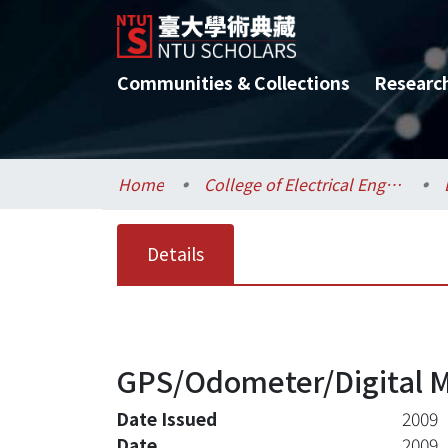
Communities & Collections
Researc
Home
College of Electrical Engineering and Computer Science / 電機資訊學院
Details
GPS/Odometer/Digital M
Date Issued
2009
Date
2009