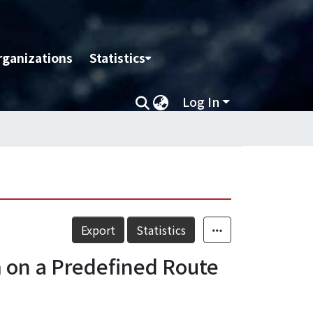
rganizations
Statistics
Log In
Export
Statistics
 on a Predefined Route