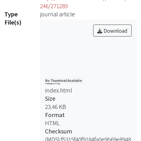
246/271289
Type
journal article
File(s)
Download
Name
No Thumbnail Available
index.html
Size
23.46 KB
Format
HTML
Checksum
(MD5):f5315f40f9184fa0e9b69e8948