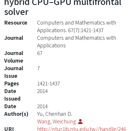
hybrid CPU–GPU multifrontal
solver
Resource
Computers and Mathematics with
Applications. 67(7):1421-1437
Journal
Computers and Mathematics with
Applications
Journal
67
Volume
Journal
7
Issue
Pages
1421-1437
Date
2014
Issued
Date
2014
Author(s)
Yu, Chenhan D.
Wang, Weichung
URI
http://ntur.lib.ntu.edu.tw//handle/246