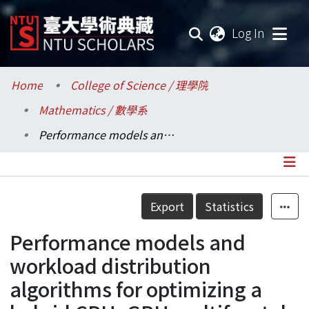
(current
Log In
Communities & Collections
Home
College of Science / 理學院
Mathematics / 數學系
Research Outputs
Performance models and workload distribution algorithms for optimizing a hybrid CPU–GPU multifrontal solver
Fundings & Projects
Researchers
Details
Export
Statistics
Organizations
Performance models and
Statistics
workload distribution
algorithms for optimizing a