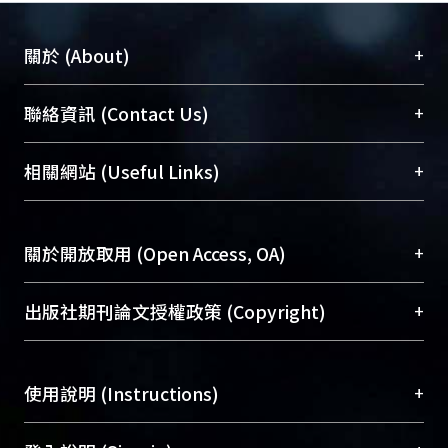
+
關於 (About)
臺大位居世界頂尖大學之列，為永久珍藏及向國際
+
聯絡資訊 (Contact Us)
展現本校豐碩的研究成果及學術能量，圖書館整合
機構典藏（NTUR）與學術庫（AH）不同功能平
總館學科館員
(Main Library)
+
相關網站 (Useful Links)
台，成為臺大學術典藏NTU scholars。期能整合研
醫學圖書館學科館員
(Medical Library)
究能量、促進交流合作、保存學術產出、推廣研究
社會科學院辜振甫紀念圖書館學科館員
(Social
成果。
Sciences Library)
+
關於開放取用 (Open Access, OA)
To permanently archive and promote researcher
profiles and scholarly works, Library integrates the
開放取用是從使用者角度提升資訊取用性的社會運
+
出版社期刊論文授權政策 (Copyright)
services of “NTU Repository” with “Academic
動，應用在學術研究上是透過將研究著作公開供使
Hub” to form NTU Scholars.
用者自由取閱，以促進學術傳播及因應期刊訂購費
請確認所上傳的全文是原創的內容，若該文件包
用逐年攀升。同時可加速研究發展、提升研究影響
+
使用說明 (Instructions)
含部分內容的版權非匯入者所有，或由第三方贊
力，NTU Scholars即為本校的開放取用典藏（OA
助與合作完成，請確認該版權所有者及第三方同
Archive）平台。
（點選深入了解OA）
意提供此授權。