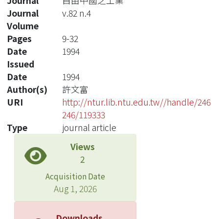
Journal
自由中國之工業
Journal
v.82 n.4
Volume
Pages
9-32
Date
1994
Issued
Date
1994
Author(s)
許文富
URI
http://ntur.lib.ntu.edu.tw//handle/246
246/119333
Type
journal article
Views
2
Acquisition Date
Aug 1, 2026
Downloads