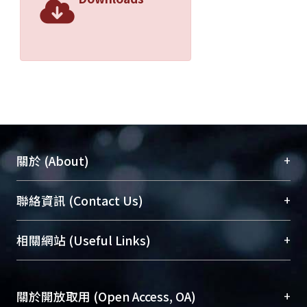
+
關於 (About)
臺大位居世界頂尖大學之列，為永久珍藏及向國際
+
聯絡資訊 (Contact Us)
展現本校豐碩的研究成果及學術能量，圖書館整合
機構典藏（NTUR）與學術庫（AH）不同功能平
總館學科館員
(Main Library)
+
相關網站 (Useful Links)
台，成為臺大學術典藏NTU scholars。期能整合研
醫學圖書館學科館員
(Medical Library)
究能量、促進交流合作、保存學術產出、推廣研究
社會科學院辜振甫紀念圖書館學科館員
(Social
成果。
Sciences Library)
+
關於開放取用 (Open Access, OA)