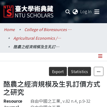
(current
Log In
Communities & Collections
Home
College of Bioresources and Agriculture / 生物資源暨農學院
Agricultural Economics / 農業經濟學系
Research Outputs
酪農之經濟規模及生乳訂價方式之研究
Fundings & Projects
Researchers
Details
Export
Statistics
Organizations
酪農之經濟規模及生乳訂價方式
Statistics
之研究
Resource
自由中國之工業, v.82 n.4, p.9-32