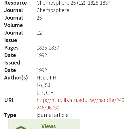
Resource
Chemosphere 25 (12): 1825-1837
Journal
Chemosphere
Journal
25
Volume
Journal
12
Issue
Pages
1825-1837
Date
1992
Issued
Date
1992
Author(s)
Hsia, T.H.
Lo, S.L.
Lin, C.F.
URI
http://ntur.lib.ntu.edu.tw//handle/246
246/96750
Type
journal article
Views