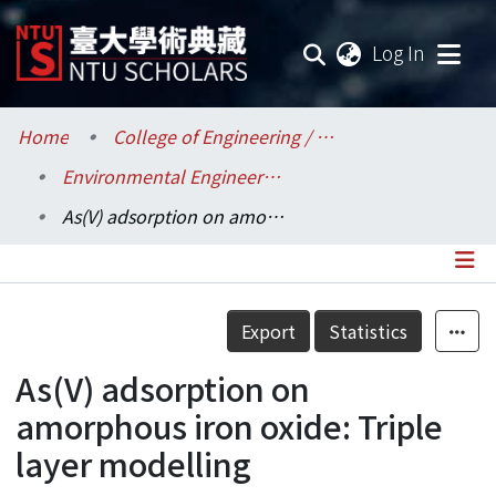
(current
Log In
Communities & Collections
Home
College of Engineering / 工學院
Environmental Engineering / 環境工程學研究所
Research Outputs
As(V) adsorption on amorphous iron oxide: Triple layer modelling
Fundings & Projects
Researchers
Details
Export
Statistics
Organizations
As(V) adsorption on
Statistics
amorphous iron oxide: Triple
layer modelling