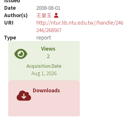
Issued
Date
2008-08-01
Author(s)
王皇玉
URI
http://ntur.lib.ntu.edu.tw//handle/246
246/268567
Type
report
Views
2
Acquisition Date
Aug 1, 2026
Downloads