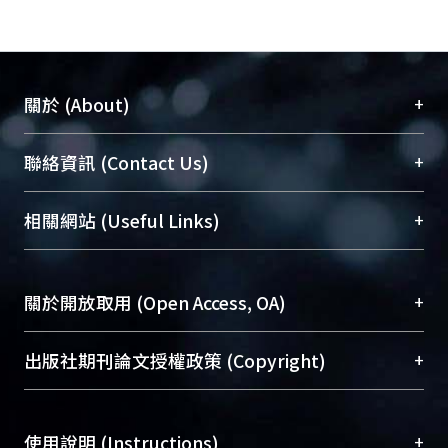
+
關於 (About)
臺大位居世界頂尖大學之列，為永久珍藏及向國際
+
聯絡資訊 (Contact Us)
展現本校豐碩的研究成果及學術能量，圖書館整合
機構典藏（NTUR）與學術庫（AH）不同功能平
總館學科館員
(Main Library)
+
相關網站 (Useful Links)
台，成為臺大學術典藏NTU scholars。期能整合研
醫學圖書館學科館員
(Medical Library)
究能量、促進交流合作、保存學術產出、推廣研究
社會科學院辜振甫紀念圖書館學科館員
(Social
成果。
Sciences Library)
+
關於開放取用 (Open Access, OA)
To permanently archive and promote researcher
profiles and scholarly works, Library integrates the
開放取用是從使用者角度提升資訊取用性的社會運
+
出版社期刊論文授權政策 (Copyright)
services of “NTU Repository” with “Academic
動，應用在學術研究上是透過將研究著作公開供使
Hub” to form NTU Scholars.
用者自由取閱，以促進學術傳播及因應期刊訂購費
請確認所上傳的全文是原創的內容，若該文件包
用逐年攀升。同時可加速研究發展、提升研究影響
+
使用說明 (Instructions)
含部分內容的版權非匯入者所有，或由第三方贊