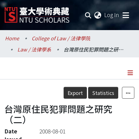
(current
Log In
Communities & Collections
Home
College of Law / 法律學院
Law / 法律學系
台灣原住民犯罪問題之研究（二）
Research Outputs
Fundings & Projects
Researchers
Details
Export
Statistics
Organizations
台灣原住民犯罪問題之研究
Statistics
（二）
Date
2008-08-01