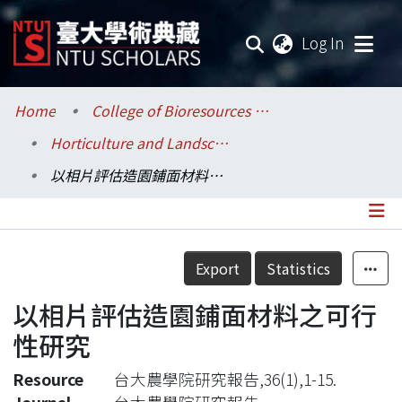
(current
Log In
Communities & Collections
Home
College of Bioresources and Agriculture / 生物資源暨農學院
Horticulture and Landscape Architecture / 園藝暨景觀學系
Research Outputs
以相片評估造園鋪面材料之可行性研究
Fundings & Projects
Researchers
Details
Export
Statistics
Organizations
以相片評估造園鋪面材料之可行
Statistics
性研究
Resource
台大農學院研究報告,36(1),1-15.