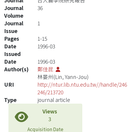
Journal
台大農學院研究報告
Journal
36
Volume
Journal
1
Issue
Pages
1-15
Date
1996-03
Issued
Date
1996-03
Author(s)
鄭佳昆
林晏州(Lin, Yann-Jou)
URI
http://ntur.lib.ntu.edu.tw//handle/246
246/213720
Type
journal article
Views
3
Acquisition Date