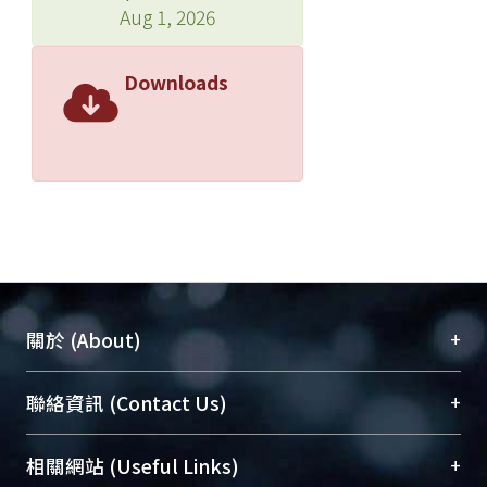
Aug 1, 2026
Downloads
+
關於 (About)
臺大位居世界頂尖大學之列，為永久珍藏及向國際
+
聯絡資訊 (Contact Us)
展現本校豐碩的研究成果及學術能量，圖書館整合
機構典藏（NTUR）與學術庫（AH）不同功能平
總館學科館員
(Main Library)
+
相關網站 (Useful Links)
台，成為臺大學術典藏NTU scholars。期能整合研