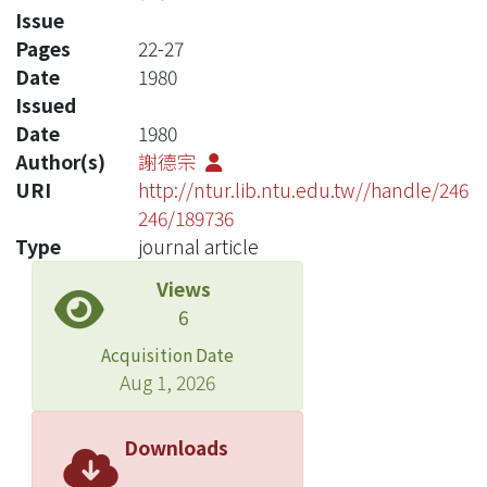
Issue
Pages
22-27
Date
1980
Issued
Date
1980
Author(s)
謝德宗
URI
http://ntur.lib.ntu.edu.tw//handle/246
246/189736
Type
journal article
Views
6
Acquisition Date
Aug 1, 2026
Downloads