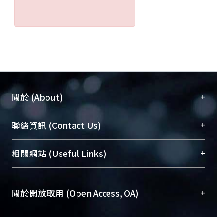
+
關於 (About)
臺大位居世界頂尖大學之列，為永久珍藏及向國際
+
聯絡資訊 (Contact Us)
展現本校豐碩的研究成果及學術能量，圖書館整合
機構典藏（NTUR）與學術庫（AH）不同功能平
總館學科館員
(Main Library)
+
相關網站 (Useful Links)
台，成為臺大學術典藏NTU scholars。期能整合研
醫學圖書館學科館員
(Medical Library)
究能量、促進交流合作、保存學術產出、推廣研究
社會科學院辜振甫紀念圖書館學科館員
(Social
成果。
Sciences Library)
+
關於開放取用 (Open Access, OA)
To permanently archive and promote researcher