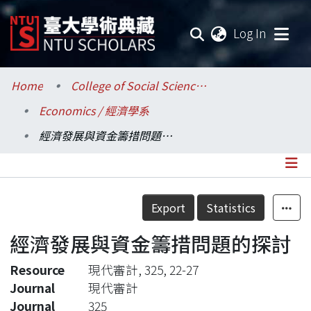
(current
Log In
Communities & Collections
Home
College of Social Sciences / 社會科學院
Economics / 經濟學系
Research Outputs
經濟發展與資金籌措問題的探討
Fundings & Projects
Researchers
Details
Export
Statistics
Organizations
經濟發展與資金籌措問題的探討
Statistics
Resource
現代審計, 325, 22-27
Journal
現代審計
Journal
325