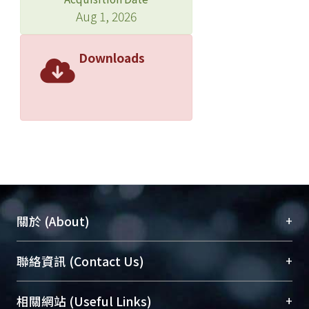
Aug 1, 2026
Downloads
+
關於 (About)
臺大位居世界頂尖大學之列，為永久珍藏及向國際
+
聯絡資訊 (Contact Us)
展現本校豐碩的研究成果及學術能量，圖書館整合
機構典藏（NTUR）與學術庫（AH）不同功能平
總館學科館員
(Main Library)
+
相關網站 (Useful Links)