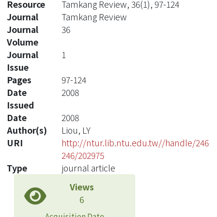
Resource
Tamkang Review, 36(1), 97-124
Journal
Tamkang Review
Journal
36
Volume
Journal
1
Issue
Pages
97-124
Date
2008
Issued
Date
2008
Author(s)
Liou, LY
URI
http://ntur.lib.ntu.edu.tw//handle/246
246/202975
Type
journal article
Views
6
Acquisition Date