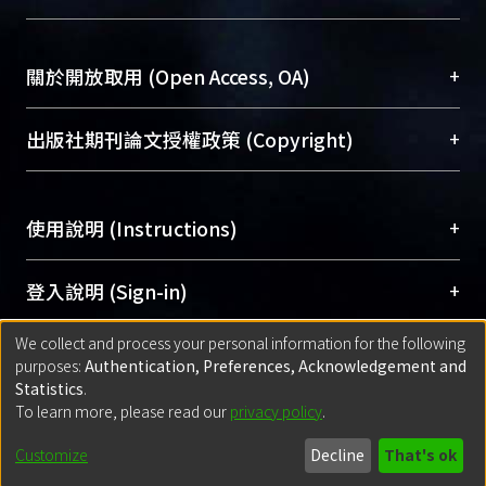
台，成為臺大學術典藏NTU scholars。期能整合研
醫學圖書館學科館員
(Medical Library)
究能量、促進交流合作、保存學術產出、推廣研究
社會科學院辜振甫紀念圖書館學科館員
(Social
成果。
Sciences Library)
+
關於開放取用 (Open Access, OA)
To permanently archive and promote researcher
profiles and scholarly works, Library integrates the
開放取用是從使用者角度提升資訊取用性的社會運
+
出版社期刊論文授權政策 (Copyright)
services of “NTU Repository” with “Academic
動，應用在學術研究上是透過將研究著作公開供使
Hub” to form NTU Scholars.
用者自由取閱，以促進學術傳播及因應期刊訂購費
請確認所上傳的全文是原創的內容，若該文件包
用逐年攀升。同時可加速研究發展、提升研究影響
+
使用說明 (Instructions)
含部分內容的版權非匯入者所有，或由第三方贊
力，NTU Scholars即為本校的開放取用典藏（OA
助與合作完成，請確認該版權所有者及第三方同
Archive）平台。
（點選深入了解OA）
意提供此授權。
網站簡介
(Quickstart Guide)
+
登入說明 (Sign-in)
Please represent that the submission is your
使用手冊
(Instruction Manual)
original work, and that you have the right to
We collect and process your personal information for the following
線上預約服務
(Booking Service)
方案一：
臺灣大學計算機中心帳號登入
+
匯入著作 (Submission)
purposes:
Authentication, Preferences, Acknowledgement and
grant the rights to upload.
(With C&INC Email Account)
Statistics
.
方案二：
ORCID帳號登入
(With ORCID)
To learn more, please read our
privacy policy
.
若欲上傳已出版的全文電子檔，可使用
Open
方案一：
定期更新ORCID者，以ID匯入
(Search
policy finder
網站查詢，以確認出版單位之版權
for identifier (ORCID))
Built with
DSpace-CRIS software
- Extension maintained and optimized
Customize
Decline
That's ok
政策。
方案二：
自行建檔
(Default mode Submission)
by