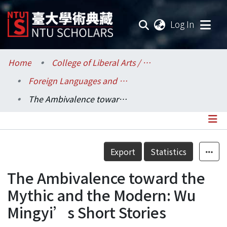
(current
Log In
Communities & Collections
Home
College of Liberal Arts / 文學院
Foreign Languages and Literatures / 外國語文學系
Research Outputs
The Ambivalence toward the Mythic and the Modern: Wu Mingyi’s Short Stories
Fundings & Projects
Researchers
Details
Export
Statistics
Organizations
The Ambivalence toward the
Statistics
Mythic and the Modern: Wu
Mingyi’s Short Stories