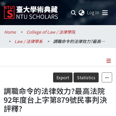
(current
Log In
Communities & Collections
Home
College of Law / 法律學院
Law / 法律學系
調職命令的法律效力?最高法院92年度台上字第879號民事判決評釋?
Research Outputs
Fundings & Projects
Researchers
Details
Export
Statistics
Organizations
調職命令的法律效力?最高法院
Statistics
92年度台上字第879號民事判決
評釋?