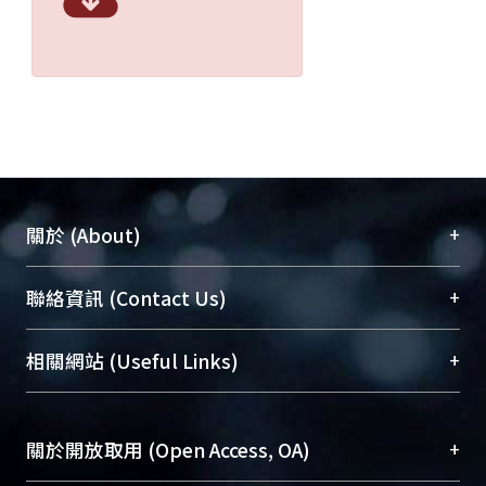
+
關於 (About)
臺大位居世界頂尖大學之列，為永久珍藏及向國際
+
聯絡資訊 (Contact Us)
展現本校豐碩的研究成果及學術能量，圖書館整合
機構典藏（NTUR）與學術庫（AH）不同功能平
總館學科館員
(Main Library)
+
相關網站 (Useful Links)
台，成為臺大學術典藏NTU scholars。期能整合研
醫學圖書館學科館員
(Medical Library)
究能量、促進交流合作、保存學術產出、推廣研究
社會科學院辜振甫紀念圖書館學科館員
(Social
成果。
Sciences Library)
+
關於開放取用 (Open Access, OA)
To permanently archive and promote researcher