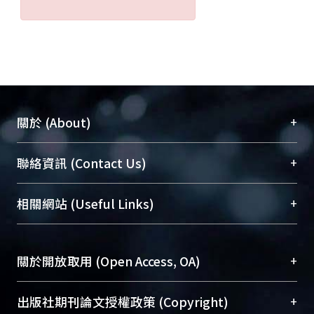
+
關於 (About)
臺大位居世界頂尖大學之列，為永久珍藏及向國際
+
聯絡資訊 (Contact Us)
展現本校豐碩的研究成果及學術能量，圖書館整合
機構典藏（NTUR）與學術庫（AH）不同功能平
總館學科館員
(Main Library)
+
相關網站 (Useful Links)
台，成為臺大學術典藏NTU scholars。期能整合研
醫學圖書館學科館員
(Medical Library)
究能量、促進交流合作、保存學術產出、推廣研究
社會科學院辜振甫紀念圖書館學科館員
(Social
成果。
Sciences Library)
+
關於開放取用 (Open Access, OA)
To permanently archive and promote researcher
profiles and scholarly works, Library integrates the
開放取用是從使用者角度提升資訊取用性的社會運
+
出版社期刊論文授權政策 (Copyright)